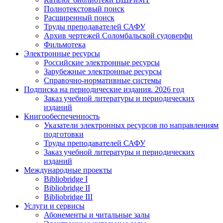
Полнотекстовый поиск
Расширенный поиск
Труды преподавателей САФУ
Архив чертежей Соломбальской судоверфи
Фильмотека
Электронные ресурсы
Российские электронные ресурсы
Зарубежные электронные ресурсы
Справочно-нормативные системы
Подписка на периодические издания. 2026 год
Заказ учебной литературы и периодических
изданий
Книгообеспеченность
Указатели электронных ресурсов по направлениям
подготовки
Труды преподавателей САФУ
Заказ учебной литературы и периодических
изданий
Международные проекты
Bibliobridge I
Bibliobridge II
Bibliobridge III
Услуги и сервисы
Абонементы и читальные залы