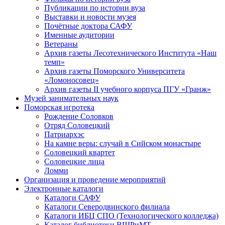
Публикации по истории вуза
Выставки и новости музея
Почётные доктора САФУ
Именные аудитории
Ветераны
Архив газеты Лесотехнического Института «Наш
темп»
Архив газеты Поморского Университета
«Ломоносовец»
Архив газеты II учебного корпуса ПГУ «Гранж»
Музей занимательных наук
Поморская игротека
Рождение Соловков
Отряд Соловецкий
Патриархэс
На камне веры: случай в Сийском монастыре
Соловецкий квартет
Соловецкие лица
Ломми
Организация и проведение мероприятий
Электронные каталоги
Каталоги САФУ
Каталоги Северодвинского филиала
Каталоги ИБЦ СПО (Технологического колледжа)
Каталог библиотеки ВШРиМТ