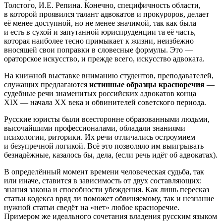
Толстого, И.Е. Репина. Конечно, специфичность области,
в которой проявился талант адвокатов и прокуроров, делает
её менее доступной, но не менее значимой, так как была
и есть в сухой и запутанной юриспруденции та её часть,
которая наиболее тесно примыкает к жизни, неизбежно
вносящей свои поправки в словесные формулы. Это —
ораторское искусство, и прежде всего, искусство адвоката.
На книжной выставке вниманию студентов, преподавателей,
служащих предлагаются
истинные образцы красноречия
—
судебные речи знаменитых российских адвокатов конца
XIX — начала XX века и обвинителей советского периода.
Русские юристы были всесторонне образованными людьми,
высочайшими профессионалами, обладали знаниями
психологии, риторики. Их речи отличались остроумием
и безупречной логикой. Всё это позволяло им выигрывать
безнадёжные, казалось бы, дела, (если речь идёт об адвокатах).
В определённый момент времени человеческая судьба, так
или иначе, ставится в зависимость от двух составляющих:
знания закона и способности убеждения. Как лишь пересказ
статьи кодекса вряд ли поможет обвиняемому, так и незнание
нужной статьи сведёт на «нет» любое красноречие.
Примером же идеального сочетания владения русским языком