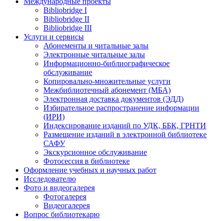
Международные проекты
Bibliobridge I
Bibliobridge II
Bibliobridge III
Услуги и сервисы
Абонементы и читальные залы
Электронные читальные залы
Информационно-библиографическое
обслуживание
Копировально-множительные услуги
Межбиблиотечный абонемент (МБА)
Электронная доставка документов (ЭДД)
Избирательное распространение информации
(ИРИ)
Индексирование изданий по УДК, ББК, ГРНТИ
Размещение изданий в электронной библиотеке
САФУ
Экскурсионное обслуживание
Фотосессия в библиотеке
Оформление учебных и научных работ
Исследователю
Фото и видеогалерея
Фотогалерея
Видеогалерея
Вопрос библиотекарю