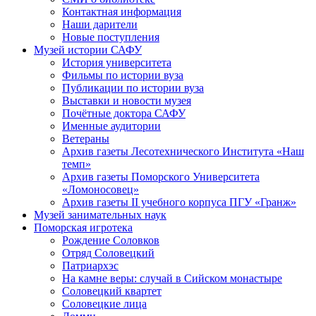
Контактная информация
Наши дарители
Новые поступления
Музей истории САФУ
История университета
Фильмы по истории вуза
Публикации по истории вуза
Выставки и новости музея
Почётные доктора САФУ
Именные аудитории
Ветераны
Архив газеты Лесотехнического Института «Наш
темп»
Архив газеты Поморского Университета
«Ломоносовец»
Архив газеты II учебного корпуса ПГУ «Гранж»
Музей занимательных наук
Поморская игротека
Рождение Соловков
Отряд Соловецкий
Патриархэс
На камне веры: случай в Сийском монастыре
Соловецкий квартет
Соловецкие лица