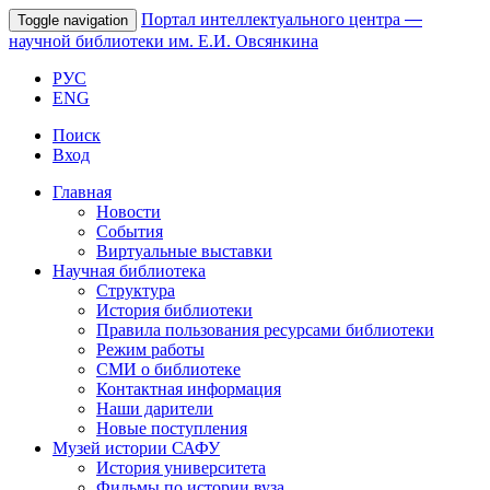
Портал интеллектуального центра
—
Toggle navigation
научной библиотеки им. Е.И. Овсянкина
РУС
ENG
Поиск
Вход
Главная
Новости
События
Виртуальные выставки
Научная библиотека
Структура
История библиотеки
Правила пользования ресурсами библиотеки
Режим работы
СМИ о библиотеке
Контактная информация
Наши дарители
Новые поступления
Музей истории САФУ
История университета
Фильмы по истории вуза