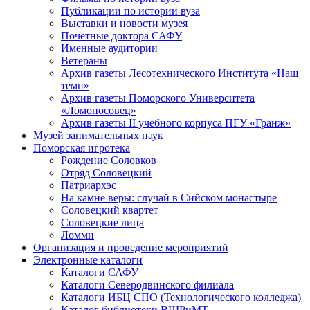
Публикации по истории вуза
Выставки и новости музея
Почётные доктора САФУ
Именные аудитории
Ветераны
Архив газеты Лесотехнического Института «Наш
темп»
Архив газеты Поморского Университета
«Ломоносовец»
Архив газеты II учебного корпуса ПГУ «Гранж»
Музей занимательных наук
Поморская игротека
Рождение Соловков
Отряд Соловецкий
Патриархэс
На камне веры: случай в Сийском монастыре
Соловецкий квартет
Соловецкие лица
Ломми
Организация и проведение мероприятий
Электронные каталоги
Каталоги САФУ
Каталоги Северодвинского филиала
Каталоги ИБЦ СПО (Технологического колледжа)
Каталог библиотеки ВШРиМТ