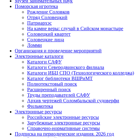
Музей занимательных наук
Поморская игротека
Рождение Соловков
Отряд Соловецкий
Патриархэс
На камне веры: случай в Сийском монастыре
Соловецкий квартет
Соловецкие лица
Ломми
Организация и проведение мероприятий
Электронные каталоги
Каталоги САФУ
Каталоги Северодвинского филиала
Каталоги ИБЦ СПО (Технологического колледжа)
Каталог библиотеки ВШРиМТ
Полнотекстовый поиск
Расширенный поиск
Труды преподавателей САФУ
Архив чертежей Соломбальской судоверфи
Фильмотека
Электронные ресурсы
Российские электронные ресурсы
Зарубежные электронные ресурсы
Справочно-нормативные системы
Подписка на периодические издания. 2026 год