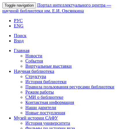
Портал интеллектуального центра
—
Toggle navigation
научной библиотеки им. Е.И. Овсянкина
РУС
ENG
Поиск
Вход
Главная
Новости
События
Виртуальные выставки
Научная библиотека
Структура
История библиотеки
Правила пользования ресурсами библиотеки
Режим работы
СМИ о библиотеке
Контактная информация
Наши дарители
Новые поступления
Музей истории САФУ
История университета
Фильмы по истории вуза