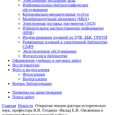
Электронные читальные залы
Информационно-библиографическое
обслуживание
Копировально-множительные услуги
Межбиблиотечный абонемент (МБА)
Электронная доставка документов (ЭДД)
Избирательное распространение информации
(ИРИ)
Индексирование изданий по УДК, ББК, ГРНТИ
Размещение изданий в электронной библиотеке
САФУ
Экскурсионное обслуживание
Фотосессия в библиотеке
Оформление учебных и научных работ
Исследователю
Фото и видеогалерея
Фотогалерея
Видеогалерея
Вопрос библиотекарю
Проверка на заимствования
Поиск работ
Главная
Новости
Открытая лекция доктора исторических
наук, профессора В.И. Голдина «Вклад Е.И. Овсянкина в
историографию гражданской войны»