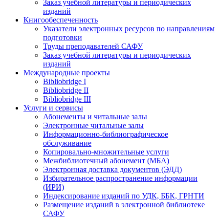
Заказ учебной литературы и периодических
изданий
Книгообеспеченность
Указатели электронных ресурсов по направлениям
подготовки
Труды преподавателей САФУ
Заказ учебной литературы и периодических
изданий
Международные проекты
Bibliobridge I
Bibliobridge II
Bibliobridge III
Услуги и сервисы
Абонементы и читальные залы
Электронные читальные залы
Информационно-библиографическое
обслуживание
Копировально-множительные услуги
Межбиблиотечный абонемент (МБА)
Электронная доставка документов (ЭДД)
Избирательное распространение информации
(ИРИ)
Индексирование изданий по УДК, ББК, ГРНТИ
Размещение изданий в электронной библиотеке
САФУ