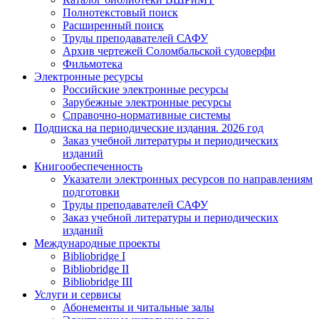
Полнотекстовый поиск
Расширенный поиск
Труды преподавателей САФУ
Архив чертежей Соломбальской судоверфи
Фильмотека
Электронные ресурсы
Российские электронные ресурсы
Зарубежные электронные ресурсы
Справочно-нормативные системы
Подписка на периодические издания. 2026 год
Заказ учебной литературы и периодических
изданий
Книгообеспеченность
Указатели электронных ресурсов по направлениям
подготовки
Труды преподавателей САФУ
Заказ учебной литературы и периодических
изданий
Международные проекты
Bibliobridge I
Bibliobridge II
Bibliobridge III
Услуги и сервисы
Абонементы и читальные залы