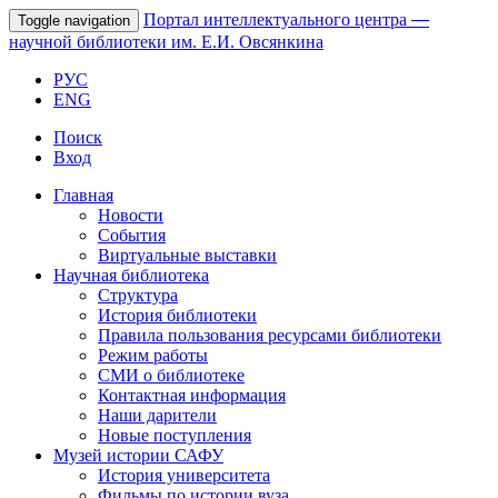
Портал интеллектуального центра
—
Toggle navigation
научной библиотеки им. Е.И. Овсянкина
РУС
ENG
Поиск
Вход
Главная
Новости
События
Виртуальные выставки
Научная библиотека
Структура
История библиотеки
Правила пользования ресурсами библиотеки
Режим работы
СМИ о библиотеке
Контактная информация
Наши дарители
Новые поступления
Музей истории САФУ
История университета
Фильмы по истории вуза