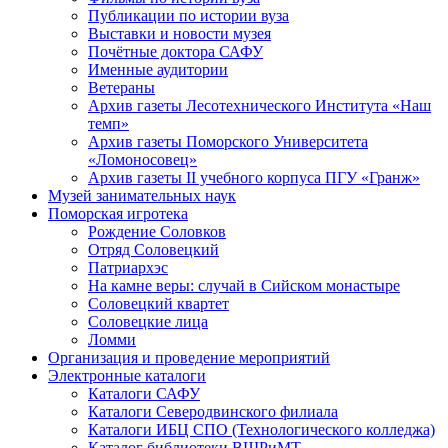
Публикации по истории вуза
Выставки и новости музея
Почётные доктора САФУ
Именные аудитории
Ветераны
Архив газеты Лесотехнического Института «Наш
темп»
Архив газеты Поморского Университета
«Ломоносовец»
Архив газеты II учебного корпуса ПГУ «Гранж»
Музей занимательных наук
Поморская игротека
Рождение Соловков
Отряд Соловецкий
Патриархэс
На камне веры: случай в Сийском монастыре
Соловецкий квартет
Соловецкие лица
Ломми
Организация и проведение мероприятий
Электронные каталоги
Каталоги САФУ
Каталоги Северодвинского филиала
Каталоги ИБЦ СПО (Технологического колледжа)
Каталог библиотеки ВШРиМТ