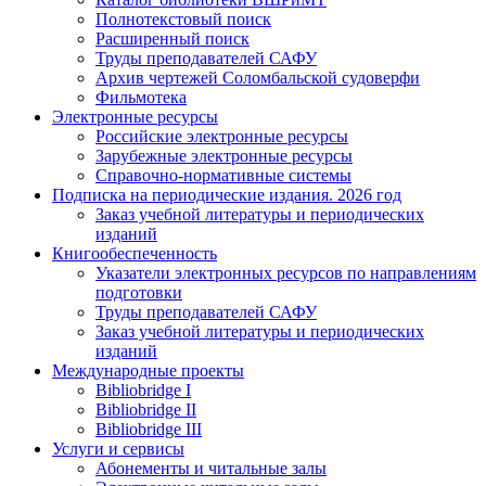
Полнотекстовый поиск
Расширенный поиск
Труды преподавателей САФУ
Архив чертежей Соломбальской судоверфи
Фильмотека
Электронные ресурсы
Российские электронные ресурсы
Зарубежные электронные ресурсы
Справочно-нормативные системы
Подписка на периодические издания. 2026 год
Заказ учебной литературы и периодических
изданий
Книгообеспеченность
Указатели электронных ресурсов по направлениям
подготовки
Труды преподавателей САФУ
Заказ учебной литературы и периодических
изданий
Международные проекты
Bibliobridge I
Bibliobridge II
Bibliobridge III
Услуги и сервисы
Абонементы и читальные залы