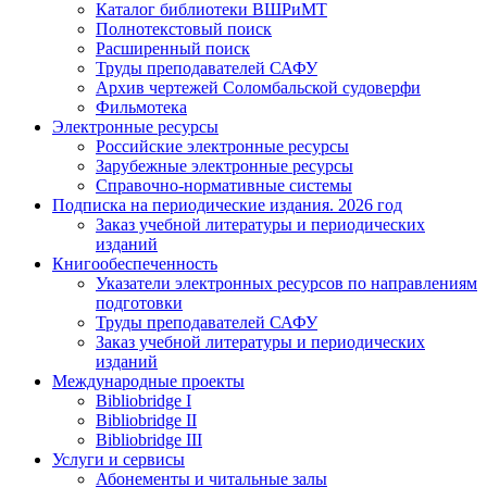
Каталог библиотеки ВШРиМТ
Полнотекстовый поиск
Расширенный поиск
Труды преподавателей САФУ
Архив чертежей Соломбальской судоверфи
Фильмотека
Электронные ресурсы
Российские электронные ресурсы
Зарубежные электронные ресурсы
Справочно-нормативные системы
Подписка на периодические издания. 2026 год
Заказ учебной литературы и периодических
изданий
Книгообеспеченность
Указатели электронных ресурсов по направлениям
подготовки
Труды преподавателей САФУ
Заказ учебной литературы и периодических
изданий
Международные проекты
Bibliobridge I
Bibliobridge II
Bibliobridge III
Услуги и сервисы
Абонементы и читальные залы