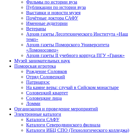
Фильмы по истории вуза
Публикации по истории вуза
Выставки и новости музея
Почётные доктора САФУ
Именные аудитории
Ветераны
Архив газеты Лесотехнического Института «Наш
темп»
Архив газеты Поморского Университета
«Ломоносовец»
Архив газеты II учебного корпуса ПГУ «Гранж»
Музей занимательных наук
Поморская игротека
Рождение Соловков
Отряд Соловецкий
Патриархэс
На камне веры: случай в Сийском монастыре
Соловецкий квартет
Соловецкие лица
Ломми
Организация и проведение мероприятий
Электронные каталоги
Каталоги САФУ
Каталоги Северодвинского филиала
Каталоги ИБЦ СПО (Технологического колледжа)