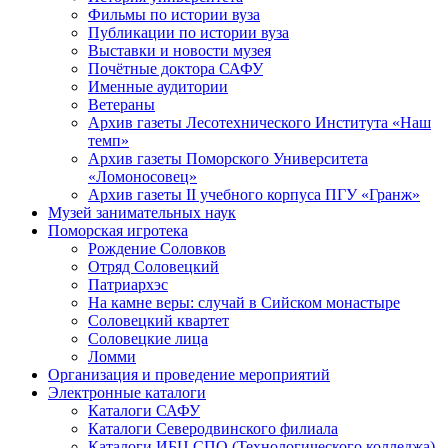
Фильмы по истории вуза
Публикации по истории вуза
Выставки и новости музея
Почётные доктора САФУ
Именные аудитории
Ветераны
Архив газеты Лесотехнического Института «Наш
темп»
Архив газеты Поморского Университета
«Ломоносовец»
Архив газеты II учебного корпуса ПГУ «Гранж»
Музей занимательных наук
Поморская игротека
Рождение Соловков
Отряд Соловецкий
Патриархэс
На камне веры: случай в Сийском монастыре
Соловецкий квартет
Соловецкие лица
Ломми
Организация и проведение мероприятий
Электронные каталоги
Каталоги САФУ
Каталоги Северодвинского филиала
Каталоги ИБЦ СПО (Технологического колледжа)