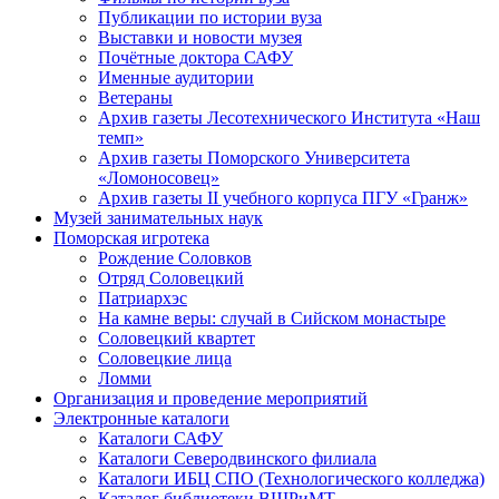
Публикации по истории вуза
Выставки и новости музея
Почётные доктора САФУ
Именные аудитории
Ветераны
Архив газеты Лесотехнического Института «Наш
темп»
Архив газеты Поморского Университета
«Ломоносовец»
Архив газеты II учебного корпуса ПГУ «Гранж»
Музей занимательных наук
Поморская игротека
Рождение Соловков
Отряд Соловецкий
Патриархэс
На камне веры: случай в Сийском монастыре
Соловецкий квартет
Соловецкие лица
Ломми
Организация и проведение мероприятий
Электронные каталоги
Каталоги САФУ
Каталоги Северодвинского филиала
Каталоги ИБЦ СПО (Технологического колледжа)
Каталог библиотеки ВШРиМТ