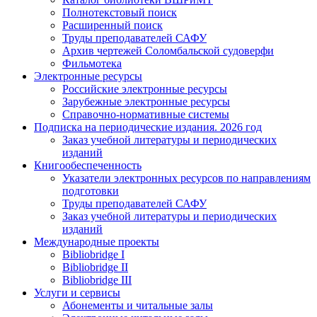
Полнотекстовый поиск
Расширенный поиск
Труды преподавателей САФУ
Архив чертежей Соломбальской судоверфи
Фильмотека
Электронные ресурсы
Российские электронные ресурсы
Зарубежные электронные ресурсы
Справочно-нормативные системы
Подписка на периодические издания. 2026 год
Заказ учебной литературы и периодических
изданий
Книгообеспеченность
Указатели электронных ресурсов по направлениям
подготовки
Труды преподавателей САФУ
Заказ учебной литературы и периодических
изданий
Международные проекты
Bibliobridge I
Bibliobridge II
Bibliobridge III
Услуги и сервисы
Абонементы и читальные залы