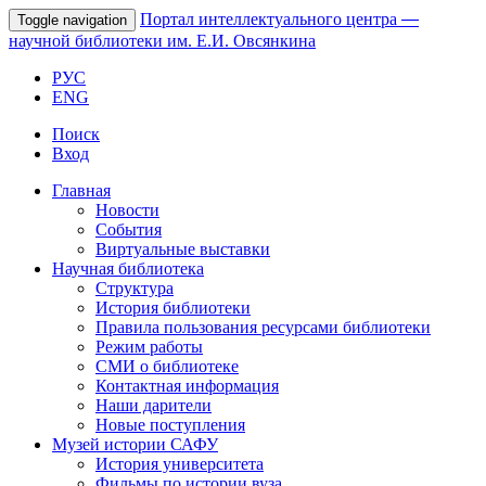
Портал интеллектуального центра
—
Toggle navigation
научной библиотеки им. Е.И. Овсянкина
РУС
ENG
Поиск
Вход
Главная
Новости
События
Виртуальные выставки
Научная библиотека
Структура
История библиотеки
Правила пользования ресурсами библиотеки
Режим работы
СМИ о библиотеке
Контактная информация
Наши дарители
Новые поступления
Музей истории САФУ
История университета
Фильмы по истории вуза