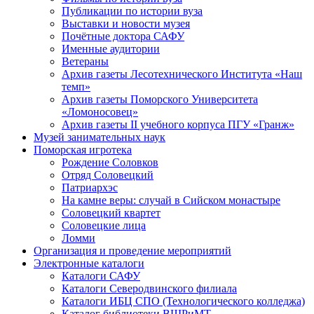
Публикации по истории вуза
Выставки и новости музея
Почётные доктора САФУ
Именные аудитории
Ветераны
Архив газеты Лесотехнического Института «Наш
темп»
Архив газеты Поморского Университета
«Ломоносовец»
Архив газеты II учебного корпуса ПГУ «Гранж»
Музей занимательных наук
Поморская игротека
Рождение Соловков
Отряд Соловецкий
Патриархэс
На камне веры: случай в Сийском монастыре
Соловецкий квартет
Соловецкие лица
Ломми
Организация и проведение мероприятий
Электронные каталоги
Каталоги САФУ
Каталоги Северодвинского филиала
Каталоги ИБЦ СПО (Технологического колледжа)
Каталог библиотеки ВШРиМТ