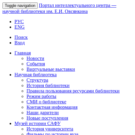
Портал интеллектуального центра
—
Toggle navigation
научной библиотеки им. Е.И. Овсянкина
РУС
ENG
Поиск
Вход
Главная
Новости
События
Виртуальные выставки
Научная библиотека
Структура
История библиотеки
Правила пользования ресурсами библиотеки
Режим работы
СМИ о библиотеке
Контактная информация
Наши дарители
Новые поступления
Музей истории САФУ
История университета
Фильмы по истории вуза