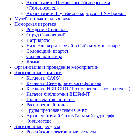
Архив газеты Поморского Университета
«Ломоносовец»
Архив газеты II учебного корпуса ПГУ «Гранж»
Музей занимательных наук
Поморская игротека
Рождение Соловков
Отряд Соловецкий
Патриархэс
На камне веры: случай в Сийском монастыре
Соловецкий квартет
Соловецкие лица
Ломми
Организация и проведение мероприятий
Электронные каталоги
Каталоги САФУ
Каталоги Северодвинского филиала
Каталоги ИБЦ СПО (Технологического колледжа)
Каталог библиотеки ВШРиМТ
Полнотекстовый поиск
Расширенный поиск
Труды преподавателей САФУ
Архив чертежей Соломбальской судоверфи
Фильмотека
Электронные ресурсы
Российские электронные ресурсы