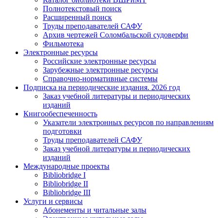
Полнотекстовый поиск
Расширенный поиск
Труды преподавателей САФУ
Архив чертежей Соломбальской судоверфи
Фильмотека
Электронные ресурсы
Российские электронные ресурсы
Зарубежные электронные ресурсы
Справочно-нормативные системы
Подписка на периодические издания. 2026 год
Заказ учебной литературы и периодических
изданий
Книгообеспеченность
Указатели электронных ресурсов по направлениям
подготовки
Труды преподавателей САФУ
Заказ учебной литературы и периодических
изданий
Международные проекты
Bibliobridge I
Bibliobridge II
Bibliobridge III
Услуги и сервисы
Абонементы и читальные залы