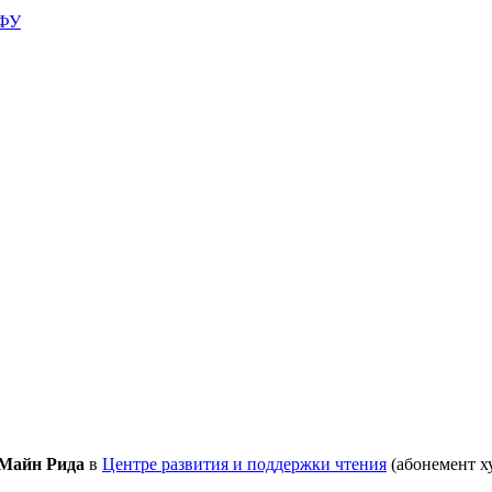
АФУ
 Майн Рида
в
Центре развития и поддержки чтения
(абонемент х