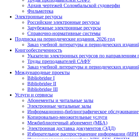
Архив чертежей Соломбальской судоверфи
Фильмотека
Электронные ресурсы
Российские электронные ресурсы
Зарубежные электронные ресурсы
Справочно-нормативные системы
Подписка на периодические издания. 2026 год
Заказ учебной литературы и периодических издани
Книгообеспеченность
Указатели электронных ресурсов по направлениям 
Труды преподавателей САФУ
Заказ учебной литературы и периодических издани
Международные проекты
Bibliobridge I
Bibliobridge II
Bibliobridge III
Услуги и сервисы
Абонементы и читальные залы
Электронные читальные залы
Информационно-библиографическое обслуживание
Копировально-множительные услуги
Межбиблиотечный абонемент (МБА)
Электронная доставка документов (ЭДД)
Избирательное распространение информации (ИРИ