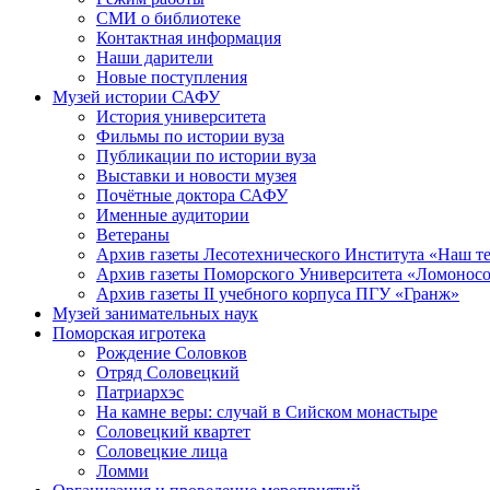
СМИ о библиотеке
Контактная информация
Наши дарители
Новые поступления
Музей истории САФУ
История университета
Фильмы по истории вуза
Публикации по истории вуза
Выставки и новости музея
Почётные доктора САФУ
Именные аудитории
Ветераны
Архив газеты Лесотехнического Института «Наш т
Архив газеты Поморского Университета «Ломонос
Архив газеты II учебного корпуса ПГУ «Гранж»
Музей занимательных наук
Поморская игротека
Рождение Соловков
Отряд Соловецкий
Патриархэс
На камне веры: случай в Сийском монастыре
Соловецкий квартет
Соловецкие лица
Ломми