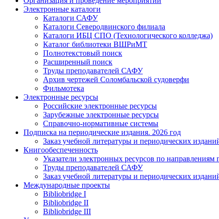
Организация и проведение мероприятий
Электронные каталоги
Каталоги САФУ
Каталоги Северодвинского филиала
Каталоги ИБЦ СПО (Технологического колледжа)
Каталог библиотеки ВШРиМТ
Полнотекстовый поиск
Расширенный поиск
Труды преподавателей САФУ
Архив чертежей Соломбальской судоверфи
Фильмотека
Электронные ресурсы
Российские электронные ресурсы
Зарубежные электронные ресурсы
Справочно-нормативные системы
Подписка на периодические издания. 2026 год
Заказ учебной литературы и периодических издани
Книгообеспеченность
Указатели электронных ресурсов по направлениям 
Труды преподавателей САФУ
Заказ учебной литературы и периодических издани
Международные проекты
Bibliobridge I
Bibliobridge II
Bibliobridge III