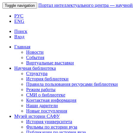
Портал интеллектуального центра
—
научной
Toggle navigation
РУС
ENG
Поиск
Вход
Главная
Новости
События
Виртуальные выставки
Научная библиотека
Структура
История библиотеки
Правила пользования ресурсами библиотеки
Режим работы
СМИ о библиотеке
Контактная информация
Наши дарители
Новые поступления
Музей истории САФУ
История университета
Фильмы по истории вуза
Публикации по истории вуза