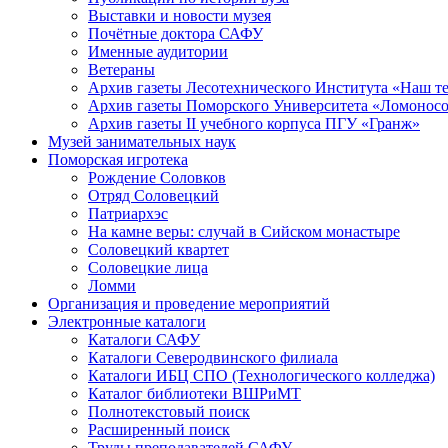
Выставки и новости музея
Почётные доктора САФУ
Именные аудитории
Ветераны
Архив газеты Лесотехнического Института «Наш т
Архив газеты Поморского Университета «Ломонос
Архив газеты II учебного корпуса ПГУ «Гранж»
Музей занимательных наук
Поморская игротека
Рождение Соловков
Отряд Соловецкий
Патриархэс
На камне веры: случай в Сийском монастыре
Соловецкий квартет
Соловецкие лица
Ломми
Организация и проведение мероприятий
Электронные каталоги
Каталоги САФУ
Каталоги Северодвинского филиала
Каталоги ИБЦ СПО (Технологического колледжа)
Каталог библиотеки ВШРиМТ
Полнотекстовый поиск
Расширенный поиск
Труды преподавателей САФУ