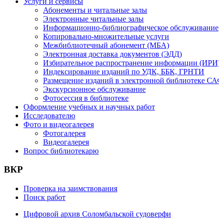
Услуги и сервисы
Абонементы и читальные залы
Электронные читальные залы
Информационно-библиографическое обслуживание
Копировально-множительные услуги
Межбиблиотечный абонемент (МБА)
Электронная доставка документов (ЭДД)
Избирательное распространение информации (ИРИ
Индексирование изданий по УДК, ББК, ГРНТИ
Размещение изданий в электронной библиотеке С
Экскурсионное обслуживание
Фотосессия в библиотеке
Оформление учебных и научных работ
Исследователю
Фото и видеогалерея
Фотогалерея
Видеогалерея
Вопрос библиотекарю
ВКР
Проверка на заимствования
Поиск работ
Цифровой архив Соломбальской судоверфи