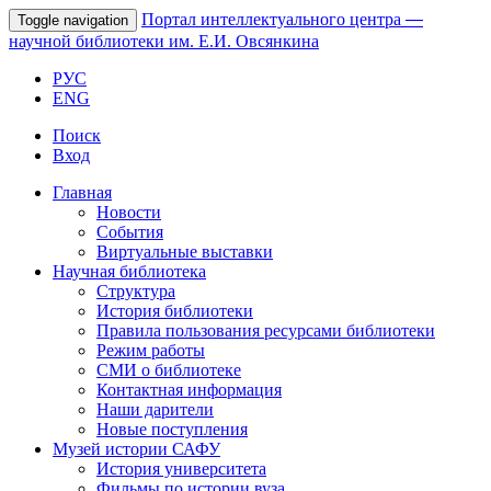
Портал интеллектуального центра
—
Toggle navigation
научной библиотеки им. Е.И. Овсянкина
РУС
ENG
Поиск
Вход
Главная
Новости
События
Виртуальные выставки
Научная библиотека
Структура
История библиотеки
Правила пользования ресурсами библиотеки
Режим работы
СМИ о библиотеке
Контактная информация
Наши дарители
Новые поступления
Музей истории САФУ
История университета
Фильмы по истории вуза