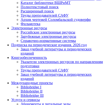
Каталог библиотеки ВШРиМТ
Полнотекстовый поиск
Расширенный поиск
Труды преподавателей САФУ
Архив чертежей Соломбальской судоверфи
Фильмотека
Электронные ресурсы
Российские электронные ресурсы
Зарубежные электронные ресурсы
Справочно-нормативные системы
Подписка на периодические издания. 2026 год
Заказ учебной литературы и периодических
изданий
Книгообеспеченность
Указатели электронных ресурсов по направлениям
подготовки
Труды преподавателей САФУ
Заказ учебной литературы и периодических
изданий
Международные проекты
Bibliobridge I
Bibliobridge II
Bibliobridge III
Услуги и сервисы
Абонементы и читальные залы