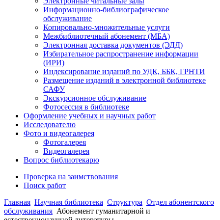
Электронные читальные залы
Информационно-библиографическое
обслуживание
Копировально-множительные услуги
Межбиблиотечный абонемент (МБА)
Электронная доставка документов (ЭДД)
Избирательное распространение информации
(ИРИ)
Индексирование изданий по УДК, ББК, ГРНТИ
Размещение изданий в электронной библиотеке
САФУ
Экскурсионное обслуживание
Фотосессия в библиотеке
Оформление учебных и научных работ
Исследователю
Фото и видеогалерея
Фотогалерея
Видеогалерея
Вопрос библиотекарю
Проверка на заимствования
Поиск работ
Главная
Научная библиотека
Структура
Отдел абонентского
обслуживания
Абонемент гуманитарной и
естественнонаучной литературы