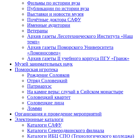
Фильмы по истории вуза
Публикации по истории вуза
Выставки и новости музея
Почётные доктора САФУ
Именные аудитории
Ветераны
Архив газеты Лесотехнического Института «Наш
темп»
Архив газеты Поморского Университета
«Ломоносовец»
Архив газеты II учебного корпуса ПГУ «Гранж»
Музей занимательных наук
Поморская игротека
Рождение Соловков
Отряд Соловецкий
Патриархэс
На камне веры: случай в Сийском монастыре
Соловецкий квартет
Соловецкие лица
Ломми
Организация и проведение мероприятий
Электронные каталоги
Каталоги САФУ
Каталоги Северодвинского филиала
Каталоги ИБЦ СПО (Технологического колледжа)