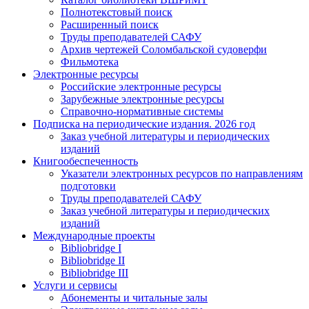
Полнотекстовый поиск
Расширенный поиск
Труды преподавателей САФУ
Архив чертежей Соломбальской судоверфи
Фильмотека
Электронные ресурсы
Российские электронные ресурсы
Зарубежные электронные ресурсы
Справочно-нормативные системы
Подписка на периодические издания. 2026 год
Заказ учебной литературы и периодических
изданий
Книгообеспеченность
Указатели электронных ресурсов по направлениям
подготовки
Труды преподавателей САФУ
Заказ учебной литературы и периодических
изданий
Международные проекты
Bibliobridge I
Bibliobridge II
Bibliobridge III
Услуги и сервисы
Абонементы и читальные залы