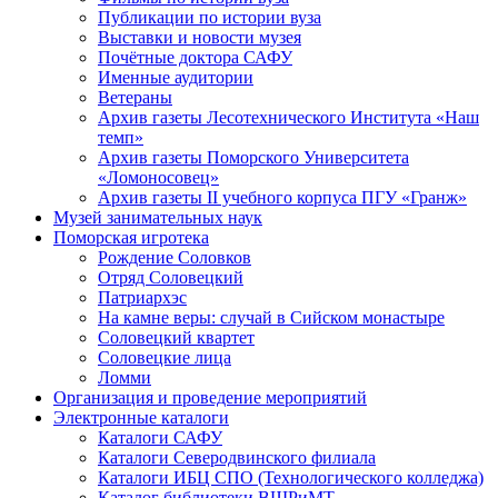
Публикации по истории вуза
Выставки и новости музея
Почётные доктора САФУ
Именные аудитории
Ветераны
Архив газеты Лесотехнического Института «Наш
темп»
Архив газеты Поморского Университета
«Ломоносовец»
Архив газеты II учебного корпуса ПГУ «Гранж»
Музей занимательных наук
Поморская игротека
Рождение Соловков
Отряд Соловецкий
Патриархэс
На камне веры: случай в Сийском монастыре
Соловецкий квартет
Соловецкие лица
Ломми
Организация и проведение мероприятий
Электронные каталоги
Каталоги САФУ
Каталоги Северодвинского филиала
Каталоги ИБЦ СПО (Технологического колледжа)
Каталог библиотеки ВШРиМТ