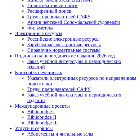
Полнотекстовый поиск
Расширенный поиск
Труды преподавателей САФУ
Архив чертежей Соломбальской судоверфи
Фильмотека
Электронные ресурсы
Российские электронные ресурсы
Зарубежные электронные ресурсы
Справочно-нормативные системы
Подписка на периодические издания. 2026 год
Заказ учебной литературы и периодических
изданий
Книгообеспеченность
Указатели электронных ресурсов по направлениям
подготовки
Труды преподавателей САФУ
Заказ учебной литературы и периодических
изданий
Международные проекты
Bibliobridge I
Bibliobridge II
Bibliobridge III
Услуги и сервисы
Абонементы и читальные залы