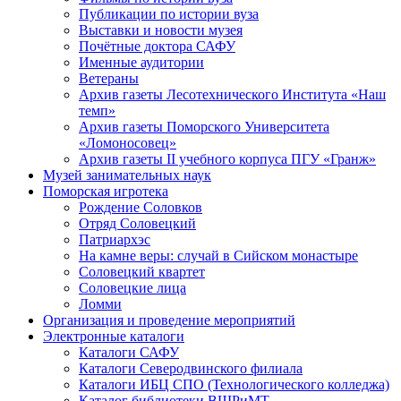
Публикации по истории вуза
Выставки и новости музея
Почётные доктора САФУ
Именные аудитории
Ветераны
Архив газеты Лесотехнического Института «Наш
темп»
Архив газеты Поморского Университета
«Ломоносовец»
Архив газеты II учебного корпуса ПГУ «Гранж»
Музей занимательных наук
Поморская игротека
Рождение Соловков
Отряд Соловецкий
Патриархэс
На камне веры: случай в Сийском монастыре
Соловецкий квартет
Соловецкие лица
Ломми
Организация и проведение мероприятий
Электронные каталоги
Каталоги САФУ
Каталоги Северодвинского филиала
Каталоги ИБЦ СПО (Технологического колледжа)
Каталог библиотеки ВШРиМТ