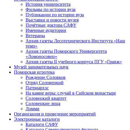
История университета
Фильмы по истории вуза
Публикации по истории вуза
Выставки и новости музея
Почётные доктора САФУ
Именные аудитории
Ветераны
Архив газеты Лесотехнического Института «Наш
темп»
Архив газеты Поморского Университета
«Ломоносовец»
Архив газеты II учебного корпуса ПГУ «Гранж»
Музей занимательных наук
Поморская игротека
Рождение Соловков
Отряд Соловецкий
Патриархэс
На камне веры: случай в Сийском монастыре
Соловецкий квартет
Соловецкие лица
Ломми
Организация и проведение мероприятий
Электронные каталоги
Каталоги САФУ
Каталоги Северодвинского филиала