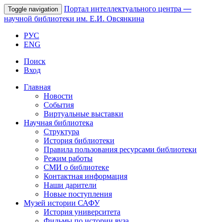
Портал интеллектуального центра
—
Toggle navigation
научной библиотеки им. Е.И. Овсянкина
РУС
ENG
Поиск
Вход
Главная
Новости
События
Виртуальные выставки
Научная библиотека
Структура
История библиотеки
Правила пользования ресурсами библиотеки
Режим работы
СМИ о библиотеке
Контактная информация
Наши дарители
Новые поступления
Музей истории САФУ
История университета
Фильмы по истории вуза