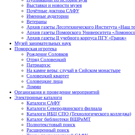
Выставки и новости музея
Почётные доктора САФУ
Именные аудитории
Ветераны
Архив газеты Лесотехнического Института «Наш т
Архив газеты Поморского Университета «Ломонос
Архив газеты II учебного корпуса ПГУ «Гранж»
Музей занимательных наук
Поморская игротека
Рождение Соловков
Отряд Соловецкий
Патриархэс
На камне веры: случай в Сийском монастыре
Соловецкий квартет
Соловецкие лица
Ломми
Организация и проведение мероприятий
Электронные каталоги
Каталоги САФУ
Каталоги Северодвинского филиала
Каталоги ИБЦ СПО (Технологического колледжа)
Каталог библиотеки ВШРиМТ
Полнотекстовый поиск
Расширенный поиск