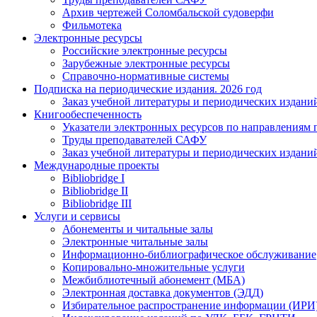
Архив чертежей Соломбальской судоверфи
Фильмотека
Электронные ресурсы
Российские электронные ресурсы
Зарубежные электронные ресурсы
Справочно-нормативные системы
Подписка на периодические издания. 2026 год
Заказ учебной литературы и периодических издани
Книгообеспеченность
Указатели электронных ресурсов по направлениям 
Труды преподавателей САФУ
Заказ учебной литературы и периодических издани
Международные проекты
Bibliobridge I
Bibliobridge II
Bibliobridge III
Услуги и сервисы
Абонементы и читальные залы
Электронные читальные залы
Информационно-библиографическое обслуживание
Копировально-множительные услуги
Межбиблиотечный абонемент (МБА)
Электронная доставка документов (ЭДД)
Избирательное распространение информации (ИРИ