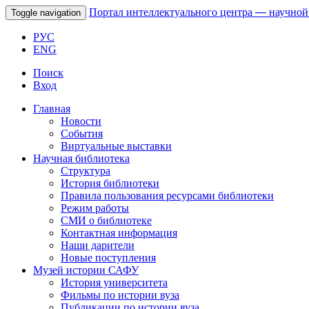
Портал интеллектуального центра
—
научной
Toggle navigation
РУС
ENG
Поиск
Вход
Главная
Новости
События
Виртуальные выставки
Научная библиотека
Структура
История библиотеки
Правила пользования ресурсами библиотеки
Режим работы
СМИ о библиотеке
Контактная информация
Наши дарители
Новые поступления
Музей истории САФУ
История университета
Фильмы по истории вуза
Публикации по истории вуза