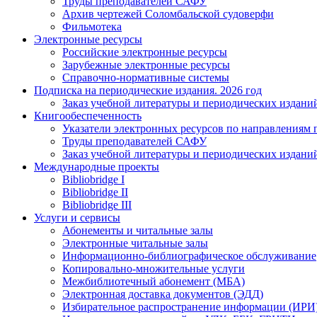
Труды преподавателей САФУ
Архив чертежей Соломбальской судоверфи
Фильмотека
Электронные ресурсы
Российские электронные ресурсы
Зарубежные электронные ресурсы
Справочно-нормативные системы
Подписка на периодические издания. 2026 год
Заказ учебной литературы и периодических издани
Книгообеспеченность
Указатели электронных ресурсов по направлениям 
Труды преподавателей САФУ
Заказ учебной литературы и периодических издани
Международные проекты
Bibliobridge I
Bibliobridge II
Bibliobridge III
Услуги и сервисы
Абонементы и читальные залы
Электронные читальные залы
Информационно-библиографическое обслуживание
Копировально-множительные услуги
Межбиблиотечный абонемент (МБА)
Электронная доставка документов (ЭДД)
Избирательное распространение информации (ИРИ