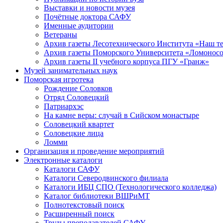
Выставки и новости музея
Почётные доктора САФУ
Именные аудитории
Ветераны
Архив газеты Лесотехнического Института «Наш т
Архив газеты Поморского Университета «Ломонос
Архив газеты II учебного корпуса ПГУ «Гранж»
Музей занимательных наук
Поморская игротека
Рождение Соловков
Отряд Соловецкий
Патриархэс
На камне веры: случай в Сийском монастыре
Соловецкий квартет
Соловецкие лица
Ломми
Организация и проведение мероприятий
Электронные каталоги
Каталоги САФУ
Каталоги Северодвинского филиала
Каталоги ИБЦ СПО (Технологического колледжа)
Каталог библиотеки ВШРиМТ
Полнотекстовый поиск
Расширенный поиск
Труды преподавателей САФУ