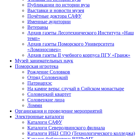
Публикации по истории вуза
Выставки и новости музея
Почётные доктора САФУ
Именные аудитории
Ветераны
Архив газеты Лесотехнического Института «Наш
темп»
Архив газеты Поморского Университета
«Ломоносовец»
Архив газеты II учебного корпуса ПГУ «Гранж»
Музей занимательных наук
Поморская игротека
Рождение Соловков
Отряд Соловецкий
Патриархэс
На камне веры: случай в Сийском монастыре
Соловецкий квартет
Соловецкие лица
Ломми
Организация и проведение мероприятий
Электронные каталоги
Каталоги САФУ
Каталоги Северодвинского филиала
Каталоги ИБЦ СПО (Технологического колледжа)
Каталог библиотеки ВШРиМТ