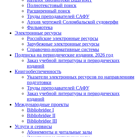
Полнотекстовый поиск
Расширенный поиск
Труды преподавателей САФУ
Архив чертежей Соломбальской судоверфи
Фильмотека
Электронные ресурсы
Российские электронные ресурсы
Зарубежные электронные ресурсы
Справочно-нормативные системы
Подписка на периодические издания. 2026 год
Заказ учебной литературы и периодических
изданий
Книгообеспеченность
Указатели электронных ресурсов по направлениям
подготовки
Труды преподавателей САФУ
Заказ учебной литературы и периодических
изданий
Международные проекты
Bibliobridge I
Bibliobridge II
Bibliobridge III
Услуги и сервисы
Абонементы и читальные залы