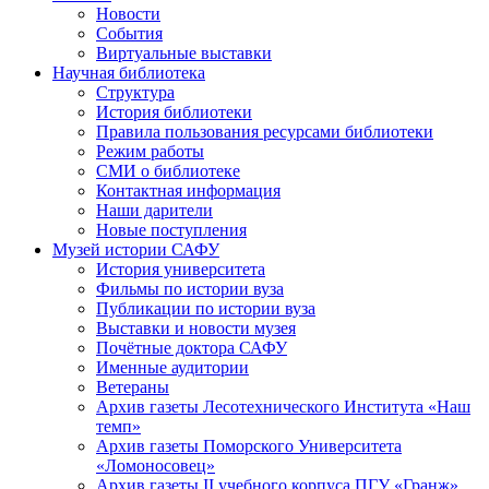
Новости
События
Виртуальные выставки
Научная библиотека
Структура
История библиотеки
Правила пользования ресурсами библиотеки
Режим работы
СМИ о библиотеке
Контактная информация
Наши дарители
Новые поступления
Музей истории САФУ
История университета
Фильмы по истории вуза
Публикации по истории вуза
Выставки и новости музея
Почётные доктора САФУ
Именные аудитории
Ветераны
Архив газеты Лесотехнического Института «Наш
темп»
Архив газеты Поморского Университета
«Ломоносовец»
Архив газеты II учебного корпуса ПГУ «Гранж»