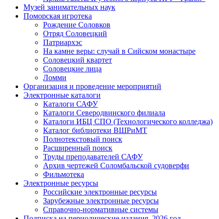
Музей занимательных наук
Поморская игротека
Рождение Соловков
Отряд Соловецкий
Патриархэс
На камне веры: случай в Сийском монастыре
Соловецкий квартет
Соловецкие лица
Ломми
Организация и проведение мероприятий
Электронные каталоги
Каталоги САФУ
Каталоги Северодвинского филиала
Каталоги ИБЦ СПО (Технологического колледжа)
Каталог библиотеки ВШРиМТ
Полнотекстовый поиск
Расширенный поиск
Труды преподавателей САФУ
Архив чертежей Соломбальской судоверфи
Фильмотека
Электронные ресурсы
Российские электронные ресурсы
Зарубежные электронные ресурсы
Справочно-нормативные системы
Подписка на периодические издания. 2026 год