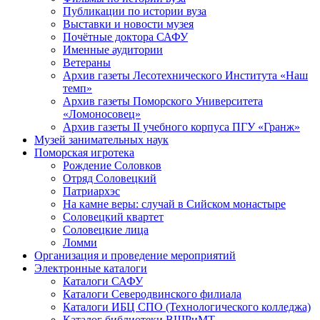
Публикации по истории вуза
Выставки и новости музея
Почётные доктора САФУ
Именные аудитории
Ветераны
Архив газеты Лесотехнического Института «Наш
темп»
Архив газеты Поморского Университета
«Ломоносовец»
Архив газеты II учебного корпуса ПГУ «Гранж»
Музей занимательных наук
Поморская игротека
Рождение Соловков
Отряд Соловецкий
Патриархэс
На камне веры: случай в Сийском монастыре
Соловецкий квартет
Соловецкие лица
Ломми
Организация и проведение мероприятий
Электронные каталоги
Каталоги САФУ
Каталоги Северодвинского филиала
Каталоги ИБЦ СПО (Технологического колледжа)
Каталог библиотеки ВШРиМТ