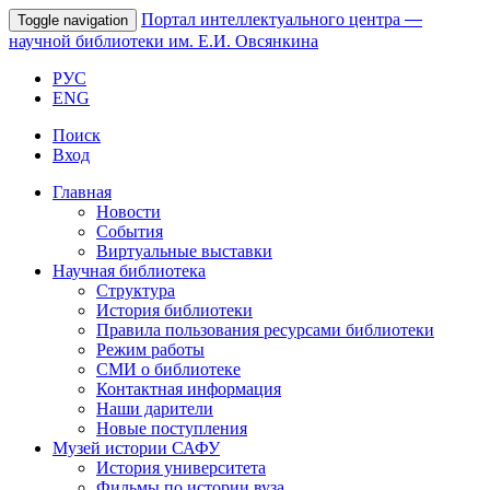
Портал интеллектуального центра
—
Toggle navigation
научной библиотеки им. Е.И. Овсянкина
РУС
ENG
Поиск
Вход
Главная
Новости
События
Виртуальные выставки
Научная библиотека
Структура
История библиотеки
Правила пользования ресурсами библиотеки
Режим работы
СМИ о библиотеке
Контактная информация
Наши дарители
Новые поступления
Музей истории САФУ
История университета
Фильмы по истории вуза