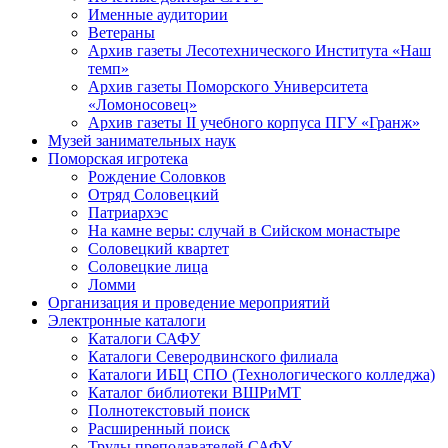
Именные аудитории
Ветераны
Архив газеты Лесотехнического Института «Наш
темп»
Архив газеты Поморского Университета
«Ломоносовец»
Архив газеты II учебного корпуса ПГУ «Гранж»
Музей занимательных наук
Поморская игротека
Рождение Соловков
Отряд Соловецкий
Патриархэс
На камне веры: случай в Сийском монастыре
Соловецкий квартет
Соловецкие лица
Ломми
Организация и проведение мероприятий
Электронные каталоги
Каталоги САФУ
Каталоги Северодвинского филиала
Каталоги ИБЦ СПО (Технологического колледжа)
Каталог библиотеки ВШРиМТ
Полнотекстовый поиск
Расширенный поиск
Труды преподавателей САФУ