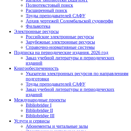
Полнотекстовый поиск
Расширенный поиск
Труды преподавателей САФУ
Архив чертежей Соломбальской судоверфи
Фильмотека
Электронные ресурсы
Российские электронные ресурсы
Зарубежные электронные ресурсы
Справочно-нормативные системы
Подписка на периодические издания. 2026 год
Заказ учебной литературы и периодических
изданий
Книгообеспеченность
Указатели электронных ресурсов по направлениям
подготовки
Труды преподавателей САФУ
Заказ учебной литературы и периодических
изданий
Международные проекты
Bibliobridge I
Bibliobridge II
Bibliobridge III
Услуги и сервисы
Абонементы и читальные залы