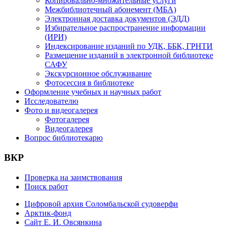
Копировально-множительные услуги
Межбиблиотечный абонемент (МБА)
Электронная доставка документов (ЭДД)
Избирательное распространение информации
(ИРИ)
Индексирование изданий по УДК, ББК, ГРНТИ
Размещение изданий в электронной библиотеке
САФУ
Экскурсионное обслуживание
Фотосессия в библиотеке
Оформление учебных и научных работ
Исследователю
Фото и видеогалерея
Фотогалерея
Видеогалерея
Вопрос библиотекарю
ВКР
Проверка на заимствования
Поиск работ
Цифровой архив Соломбальской судоверфи
Арктик-фонд
Сайт Е. И. Овсянкина