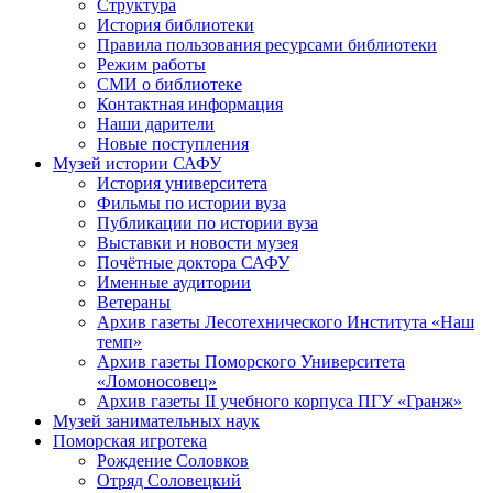
Структура
История библиотеки
Правила пользования ресурсами библиотеки
Режим работы
СМИ о библиотеке
Контактная информация
Наши дарители
Новые поступления
Музей истории САФУ
История университета
Фильмы по истории вуза
Публикации по истории вуза
Выставки и новости музея
Почётные доктора САФУ
Именные аудитории
Ветераны
Архив газеты Лесотехнического Института «Наш
темп»
Архив газеты Поморского Университета
«Ломоносовец»
Архив газеты II учебного корпуса ПГУ «Гранж»
Музей занимательных наук
Поморская игротека
Рождение Соловков
Отряд Соловецкий