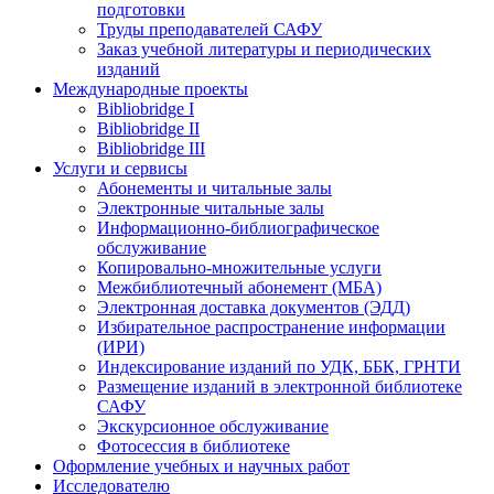
подготовки
Труды преподавателей САФУ
Заказ учебной литературы и периодических
изданий
Международные проекты
Bibliobridge I
Bibliobridge II
Bibliobridge III
Услуги и сервисы
Абонементы и читальные залы
Электронные читальные залы
Информационно-библиографическое
обслуживание
Копировально-множительные услуги
Межбиблиотечный абонемент (МБА)
Электронная доставка документов (ЭДД)
Избирательное распространение информации
(ИРИ)
Индексирование изданий по УДК, ББК, ГРНТИ
Размещение изданий в электронной библиотеке
САФУ
Экскурсионное обслуживание
Фотосессия в библиотеке
Оформление учебных и научных работ
Исследователю