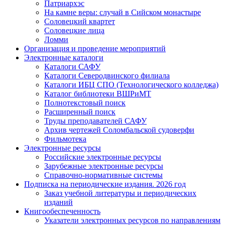
Патриархэс
На камне веры: случай в Сийском монастыре
Соловецкий квартет
Соловецкие лица
Ломми
Организация и проведение мероприятий
Электронные каталоги
Каталоги САФУ
Каталоги Северодвинского филиала
Каталоги ИБЦ СПО (Технологического колледжа)
Каталог библиотеки ВШРиМТ
Полнотекстовый поиск
Расширенный поиск
Труды преподавателей САФУ
Архив чертежей Соломбальской судоверфи
Фильмотека
Электронные ресурсы
Российские электронные ресурсы
Зарубежные электронные ресурсы
Справочно-нормативные системы
Подписка на периодические издания. 2026 год
Заказ учебной литературы и периодических
изданий
Книгообеспеченность
Указатели электронных ресурсов по направлениям