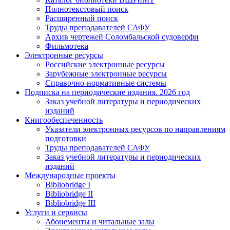
Полнотекстовый поиск
Расширенный поиск
Труды преподавателей САФУ
Архив чертежей Соломбальской судоверфи
Фильмотека
Электронные ресурсы
Российские электронные ресурсы
Зарубежные электронные ресурсы
Справочно-нормативные системы
Подписка на периодические издания. 2026 год
Заказ учебной литературы и периодических
изданий
Книгообеспеченность
Указатели электронных ресурсов по направлениям
подготовки
Труды преподавателей САФУ
Заказ учебной литературы и периодических
изданий
Международные проекты
Bibliobridge I
Bibliobridge II
Bibliobridge III
Услуги и сервисы
Абонементы и читальные залы