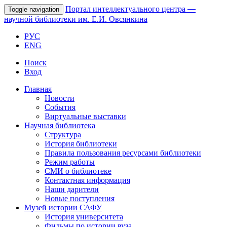
Портал интеллектуального центра
—
Toggle navigation
научной библиотеки им. Е.И. Овсянкина
РУС
ENG
Поиск
Вход
Главная
Новости
События
Виртуальные выставки
Научная библиотека
Структура
История библиотеки
Правила пользования ресурсами библиотеки
Режим работы
СМИ о библиотеке
Контактная информация
Наши дарители
Новые поступления
Музей истории САФУ
История университета
Фильмы по истории вуза