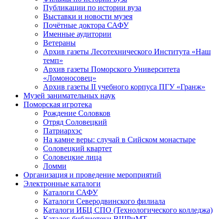
Публикации по истории вуза
Выставки и новости музея
Почётные доктора САФУ
Именные аудитории
Ветераны
Архив газеты Лесотехнического Института «Наш
темп»
Архив газеты Поморского Университета
«Ломоносовец»
Архив газеты II учебного корпуса ПГУ «Гранж»
Музей занимательных наук
Поморская игротека
Рождение Соловков
Отряд Соловецкий
Патриархэс
На камне веры: случай в Сийском монастыре
Соловецкий квартет
Соловецкие лица
Ломми
Организация и проведение мероприятий
Электронные каталоги
Каталоги САФУ
Каталоги Северодвинского филиала
Каталоги ИБЦ СПО (Технологического колледжа)
Каталог библиотеки ВШРиМТ