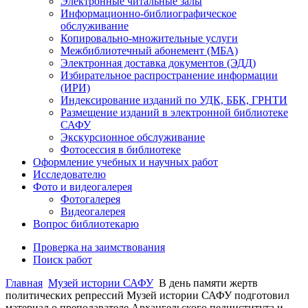
Электронные читальные залы
Информационно-библиографическое
обслуживание
Копировально-множительные услуги
Межбиблиотечный абонемент (МБА)
Электронная доставка документов (ЭДД)
Избирательное распространение информации
(ИРИ)
Индексирование изданий по УДК, ББК, ГРНТИ
Размещение изданий в электронной библиотеке
САФУ
Экскурсионное обслуживание
Фотосессия в библиотеке
Оформление учебных и научных работ
Исследователю
Фото и видеогалерея
Фотогалерея
Видеогалерея
Вопрос библиотекарю
Проверка на заимствования
Поиск работ
Главная
Музей истории САФУ
В день памяти жертв
политических репрессий Музей истории САФУ подготовил
материал о преподавателе Архангельского пединститута и