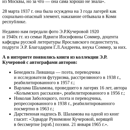
из Москвы, но за что — она сама хорошо не знала».
28 марта 1937 г. она была осуждена на 3 года лагерей как
социально-опасный элемент, наказание отбывала в Коми
республике.
Недавно нам передали фото Э.Р.Кучеровой 1920
и 1940х гг. из семьи Ядвиги Иосифовны Соммер, доцента
кафедры русской литературы Ярославского пединститута,
подруги Э.Р. Благодарим Г.Л.Андреева, внука Соммер, за них.
А в интернете появились книги из коллекции Э.Р.
Кучеровой с автографами авторов:
Бенедикта Лившица — поэта, переводчика
и исследователя футуризма, расстрелянного в 1938 г.,
реабилитированного в 1957 г.;
Варлама Шаламова, проведшего в лагерях 16 лет, автора
«Колымских рассказов», реабилитированного в 1956 г.;
Николая Заболоцкого, поэта и переводчика,
репрессированного в 1938 г., реабилитированного
посмертно в 1963 г.;
Дарственная надпись В. Шаламова на одной из книг
гласит: «Эдварде Рувимовне Кучеровой, верящей
в бессмертие [нрзб.] поэзии. 21 января 1965 г.».