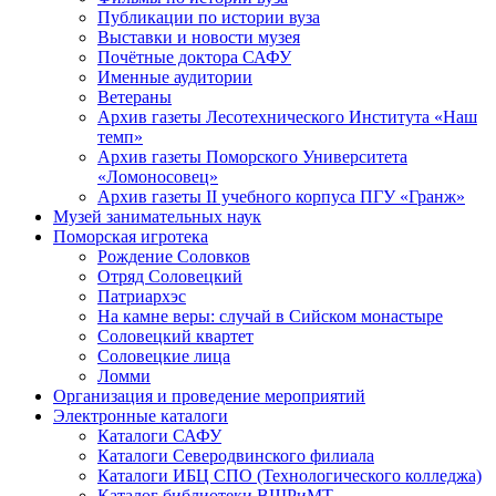
Публикации по истории вуза
Выставки и новости музея
Почётные доктора САФУ
Именные аудитории
Ветераны
Архив газеты Лесотехнического Института «Наш
темп»
Архив газеты Поморского Университета
«Ломоносовец»
Архив газеты II учебного корпуса ПГУ «Гранж»
Музей занимательных наук
Поморская игротека
Рождение Соловков
Отряд Соловецкий
Патриархэс
На камне веры: случай в Сийском монастыре
Соловецкий квартет
Соловецкие лица
Ломми
Организация и проведение мероприятий
Электронные каталоги
Каталоги САФУ
Каталоги Северодвинского филиала
Каталоги ИБЦ СПО (Технологического колледжа)
Каталог библиотеки ВШРиМТ