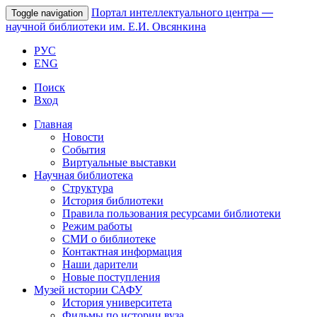
Портал интеллектуального центра
—
Toggle navigation
научной библиотеки им. Е.И. Овсянкина
РУС
ENG
Поиск
Вход
Главная
Новости
События
Виртуальные выставки
Научная библиотека
Структура
История библиотеки
Правила пользования ресурсами библиотеки
Режим работы
СМИ о библиотеке
Контактная информация
Наши дарители
Новые поступления
Музей истории САФУ
История университета
Фильмы по истории вуза