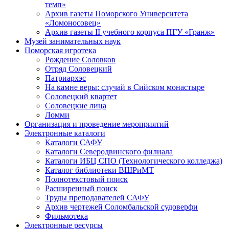
темп»
Архив газеты Поморского Университета
«Ломоносовец»
Архив газеты II учебного корпуса ПГУ «Гранж»
Музей занимательных наук
Поморская игротека
Рождение Соловков
Отряд Соловецкий
Патриархэс
На камне веры: случай в Сийском монастыре
Соловецкий квартет
Соловецкие лица
Ломми
Организация и проведение мероприятий
Электронные каталоги
Каталоги САФУ
Каталоги Северодвинского филиала
Каталоги ИБЦ СПО (Технологического колледжа)
Каталог библиотеки ВШРиМТ
Полнотекстовый поиск
Расширенный поиск
Труды преподавателей САФУ
Архив чертежей Соломбальской судоверфи
Фильмотека
Электронные ресурсы