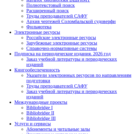
Полнотекстовый поиск
Расширенный поиск
Труды преподавателей САФУ
Архив чертежей Соломбальской судоверфи
Фильмотека
Электронные ресурсы
Российские электронные ресурсы
Зарубежные электронные ресурсы
Справочно-нормативные системы
Подписка на периодические издания. 2026 год
Заказ учебной литературы и периодических
изданий
Книгообеспеченность
Указатели электронных ресурсов по направлениям
подготовки
Труды преподавателей САФУ
Заказ учебной литературы и периодических
изданий
Международные проекты
Bibliobridge I
Bibliobridge II
Bibliobridge III
Услуги и сервисы
Абонементы и читальные залы