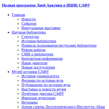
Полная программа Дней Арктики в ИЦНБ САФУ
Главная
Новости
События
Виртуальные выставки
Научная библиотека
Структура
История библиотеки
Правила пользования ресурсами библиотеки
Режим работы
СМИ о библиотеке
Контактная информация
Наши дарители
Новые поступления
Музей истории САФУ
История университета
Фильмы по истории вуза
Публикации по истории вуза
Выставки и новости музея
Почётные доктора САФУ
Именные аудитории
Ветераны
Архив газеты Лесотехнического Института «Наш