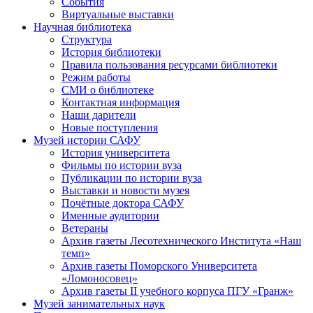
События
Виртуальные выставки
Научная библиотека
Структура
История библиотеки
Правила пользования ресурсами библиотеки
Режим работы
СМИ о библиотеке
Контактная информация
Наши дарители
Новые поступления
Музей истории САФУ
История университета
Фильмы по истории вуза
Публикации по истории вуза
Выставки и новости музея
Почётные доктора САФУ
Именные аудитории
Ветераны
Архив газеты Лесотехнического Института «Наш
темп»
Архив газеты Поморского Университета
«Ломоносовец»
Архив газеты II учебного корпуса ПГУ «Гранж»
Музей занимательных наук