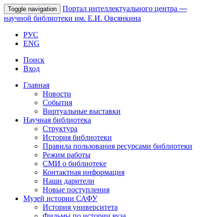
Портал интеллектуального центра
—
Toggle navigation
научной библиотеки им. Е.И. Овсянкина
РУС
ENG
Поиск
Вход
Главная
Новости
События
Виртуальные выставки
Научная библиотека
Структура
История библиотеки
Правила пользования ресурсами библиотеки
Режим работы
СМИ о библиотеке
Контактная информация
Наши дарители
Новые поступления
Музей истории САФУ
История университета
Фильмы по истории вуза