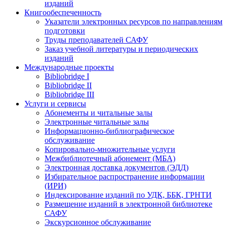
изданий
Книгообеспеченность
Указатели электронных ресурсов по направлениям
подготовки
Труды преподавателей САФУ
Заказ учебной литературы и периодических
изданий
Международные проекты
Bibliobridge I
Bibliobridge II
Bibliobridge III
Услуги и сервисы
Абонементы и читальные залы
Электронные читальные залы
Информационно-библиографическое
обслуживание
Копировально-множительные услуги
Межбиблиотечный абонемент (МБА)
Электронная доставка документов (ЭДД)
Избирательное распространение информации
(ИРИ)
Индексирование изданий по УДК, ББК, ГРНТИ
Размещение изданий в электронной библиотеке
САФУ
Экскурсионное обслуживание