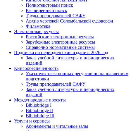
Полнотекстовый поиск
Расширенный поиск
Труды преподавателей САФУ
Архив чертежей Соломбальской судоверфи
Фильмотека
Электронные ресурсы
Российские электронные ресурсы
Зарубежные электронные ресурсы
Справочно-нормативные системы
Подписка на периодические издания. 2026 год
Заказ учебной литературы и периодических
изданий
Книгообеспеченность
Указатели электронных ресурсов по направлениям
подготовки
Труды преподавателей САФУ
Заказ учебной литературы и периодических
изданий
Международные проекты
Bibliobridge I
Bibliobridge II
Bibliobridge III
Услуги и сервисы
Абонементы и читальные залы