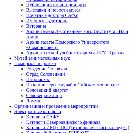
Публикации по истории вуза
Выставки и новости музея
Почётные доктора САФУ
Именные аудитории
Ветераны
Архив газеты Лесотехнического Института «Наш
темп»
Архив газеты Поморского Университета
«Ломоносовец»
Архив газеты II учебного корпуса ПГУ «Гранж»
Музей занимательных наук
Поморская игротека
Рождение Соловков
Отряд Соловецкий
Патриархэс
На камне веры: случай в Сийском монастыре
Соловецкий квартет
Соловецкие лица
Ломми
Организация и проведение мероприятий
Электронные каталоги
Каталоги САФУ
Каталоги Северодвинского филиала
Каталоги ИБЦ СПО (Технологического колледжа)
Каталог библиотеки ВШРиМТ