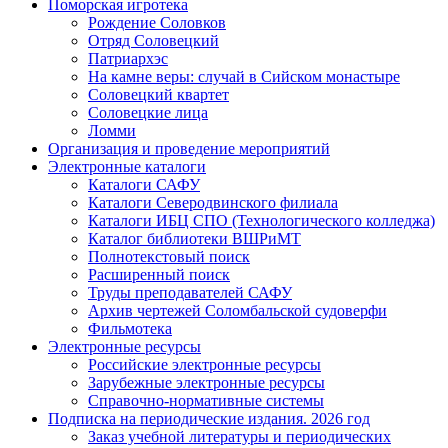
Поморская игротека
Рождение Соловков
Отряд Соловецкий
Патриархэс
На камне веры: случай в Сийском монастыре
Соловецкий квартет
Соловецкие лица
Ломми
Организация и проведение мероприятий
Электронные каталоги
Каталоги САФУ
Каталоги Северодвинского филиала
Каталоги ИБЦ СПО (Технологического колледжа)
Каталог библиотеки ВШРиМТ
Полнотекстовый поиск
Расширенный поиск
Труды преподавателей САФУ
Архив чертежей Соломбальской судоверфи
Фильмотека
Электронные ресурсы
Российские электронные ресурсы
Зарубежные электронные ресурсы
Справочно-нормативные системы
Подписка на периодические издания. 2026 год
Заказ учебной литературы и периодических