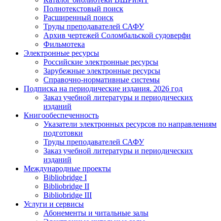
Полнотекстовый поиск
Расширенный поиск
Труды преподавателей САФУ
Архив чертежей Соломбальской судоверфи
Фильмотека
Электронные ресурсы
Российские электронные ресурсы
Зарубежные электронные ресурсы
Справочно-нормативные системы
Подписка на периодические издания. 2026 год
Заказ учебной литературы и периодических
изданий
Книгообеспеченность
Указатели электронных ресурсов по направлениям
подготовки
Труды преподавателей САФУ
Заказ учебной литературы и периодических
изданий
Международные проекты
Bibliobridge I
Bibliobridge II
Bibliobridge III
Услуги и сервисы
Абонементы и читальные залы