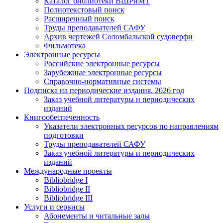
Каталог библиотеки ВШРиМТ
Полнотекстовый поиск
Расширенный поиск
Труды преподавателей САФУ
Архив чертежей Соломбальской судоверфи
Фильмотека
Электронные ресурсы
Российские электронные ресурсы
Зарубежные электронные ресурсы
Справочно-нормативные системы
Подписка на периодические издания. 2026 год
Заказ учебной литературы и периодических
изданий
Книгообеспеченность
Указатели электронных ресурсов по направлениям
подготовки
Труды преподавателей САФУ
Заказ учебной литературы и периодических
изданий
Международные проекты
Bibliobridge I
Bibliobridge II
Bibliobridge III
Услуги и сервисы
Абонементы и читальные залы