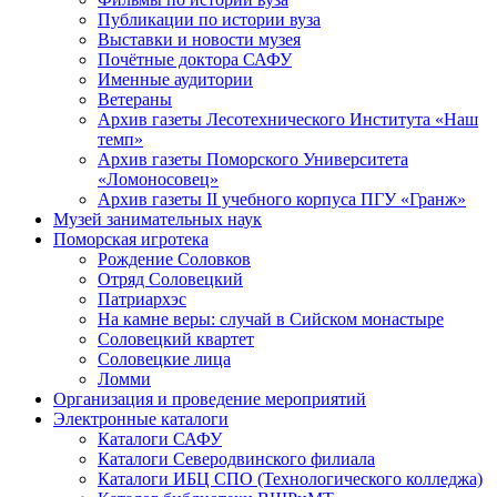
Публикации по истории вуза
Выставки и новости музея
Почётные доктора САФУ
Именные аудитории
Ветераны
Архив газеты Лесотехнического Института «Наш
темп»
Архив газеты Поморского Университета
«Ломоносовец»
Архив газеты II учебного корпуса ПГУ «Гранж»
Музей занимательных наук
Поморская игротека
Рождение Соловков
Отряд Соловецкий
Патриархэс
На камне веры: случай в Сийском монастыре
Соловецкий квартет
Соловецкие лица
Ломми
Организация и проведение мероприятий
Электронные каталоги
Каталоги САФУ
Каталоги Северодвинского филиала
Каталоги ИБЦ СПО (Технологического колледжа)