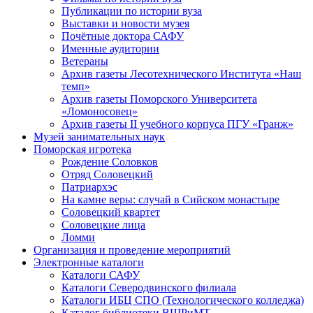
Публикации по истории вуза
Выставки и новости музея
Почётные доктора САФУ
Именные аудитории
Ветераны
Архив газеты Лесотехнического Института «Наш
темп»
Архив газеты Поморского Университета
«Ломоносовец»
Архив газеты II учебного корпуса ПГУ «Гранж»
Музей занимательных наук
Поморская игротека
Рождение Соловков
Отряд Соловецкий
Патриархэс
На камне веры: случай в Сийском монастыре
Соловецкий квартет
Соловецкие лица
Ломми
Организация и проведение мероприятий
Электронные каталоги
Каталоги САФУ
Каталоги Северодвинского филиала
Каталоги ИБЦ СПО (Технологического колледжа)
Каталог библиотеки ВШРиМТ