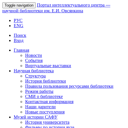
Портал интеллектуального центра
—
Toggle navigation
научной библиотеки им. Е.И. Овсянкина
РУС
ENG
Поиск
Вход
Главная
Новости
События
Виртуальные выставки
Научная библиотека
Структура
История библиотеки
Правила пользования ресурсами библиотеки
Режим работы
СМИ о библиотеке
Контактная информация
Наши дарители
Новые поступления
Музей истории САФУ
История университета
Фильмы по истории вуза