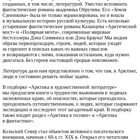
созданных, в том числе, литературой. Уместно вспомнить
фантастические романы академика Обручева. Его «Земля
Санникова» была не только экранизирована, но и вошла
в музыкальную историю русской культуры. Есть несколько
устаревшие фантастические романы Казанцева «Арктический
мост» и «Полярная мечта», современные мировые
бестселлеры Дэна Симмонса или Дэна Брауна! Мы видим
образы первопроходцев, героев, людей, которые уходят
за горизонт в поисках каких-то важных смыслов
и возвращаются с ними, показывая остальным, куда нужно
двигаться. Без героев настоящий прорыв невозможен.
Литература дала нам представление о том, что там, в Арктике,
люди в состоянии решить любые задачи.
В подборке «Арктика в художественной литературе»
мы предлагаем книги о трудностях выживания в ледяных
заснеженных краях, об опасностях, которые приходилось
преодолевать путешественникам, о людях, которые снаряжают
экспедиции и исследуют этот загадочный край. В подборку
также входит раздел «Арктика в поэзии» и «Арктика
в фантастике».
Кольский Север стал объектом активного писательского
внимания, начиная с 60-х гг. XIX в. Открыл его читателям