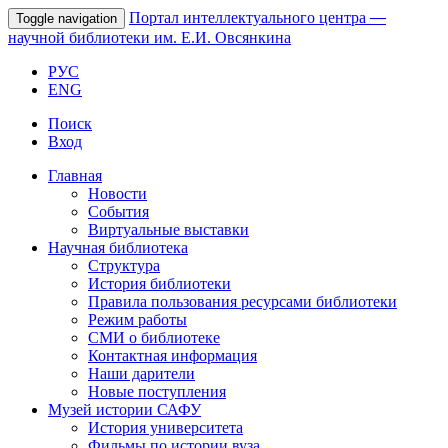
Портал интеллектуального центра
—
Toggle navigation
научной библиотеки им. Е.И. Овсянкина
РУС
ENG
Поиск
Вход
Главная
Новости
События
Виртуальные выставки
Научная библиотека
Структура
История библиотеки
Правила пользования ресурсами библиотеки
Режим работы
СМИ о библиотеке
Контактная информация
Наши дарители
Новые поступления
Музей истории САФУ
История университета
Фильмы по истории вуза