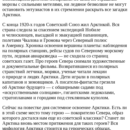
морозы с сильными метелями, ни ледяное безмолвие не могут
остановить энтузиастов в их стремлении раскрыть все загадки
Арктики.
С конца 1920-х годов Советский Союз жил Арктикой. Вся
страна следила за спасением экспедиций Нобиле
и челюскинцев, высадкой и эвакуацией папанинцев,
полетами Чкалова и Громова через Северный полюс
в Америку. Хроника освоения вершины планеты: наблюдения
на полярных станциях, рейсы судов по Северному морскому
пути, ледовая авиаразведка — не сходила со страниц
советских газет. Про героев Севера снимали художественные
и документальные фильмы. Возвратившиеся из полярных
странствий летчики, моряки, ученые читали лекции
о природе и людях Арктики. Дети играли в полярных
капитанов и зимовщиков. А писатели-фантасты грезили
об Арктике будущего — с обширными садами под
«искусственными солнцами», гигантскими ледоколами,
стратопланами и городами под стеклянным куполом.
Сейчас на повестке дня системное освоение Арктики. Есть ли
в этой схеме место тому герою — покорителю Севера, образ
которого достался нам еще из советской классики? Станет ли
Арктика вновь местом притяжения для таких героев? Вся
мифология Арктики строится на героических образах,