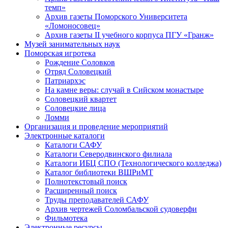
темп»
Архив газеты Поморского Университета
«Ломоносовец»
Архив газеты II учебного корпуса ПГУ «Гранж»
Музей занимательных наук
Поморская игротека
Рождение Соловков
Отряд Соловецкий
Патриархэс
На камне веры: случай в Сийском монастыре
Соловецкий квартет
Соловецкие лица
Ломми
Организация и проведение мероприятий
Электронные каталоги
Каталоги САФУ
Каталоги Северодвинского филиала
Каталоги ИБЦ СПО (Технологического колледжа)
Каталог библиотеки ВШРиМТ
Полнотекстовый поиск
Расширенный поиск
Труды преподавателей САФУ
Архив чертежей Соломбальской судоверфи
Фильмотека
Электронные ресурсы