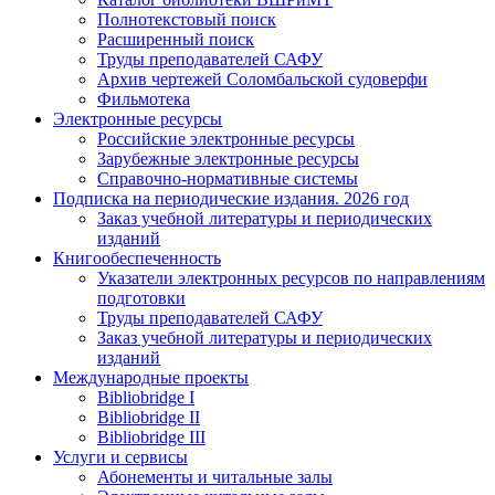
Полнотекстовый поиск
Расширенный поиск
Труды преподавателей САФУ
Архив чертежей Соломбальской судоверфи
Фильмотека
Электронные ресурсы
Российские электронные ресурсы
Зарубежные электронные ресурсы
Справочно-нормативные системы
Подписка на периодические издания. 2026 год
Заказ учебной литературы и периодических
изданий
Книгообеспеченность
Указатели электронных ресурсов по направлениям
подготовки
Труды преподавателей САФУ
Заказ учебной литературы и периодических
изданий
Международные проекты
Bibliobridge I
Bibliobridge II
Bibliobridge III
Услуги и сервисы
Абонементы и читальные залы