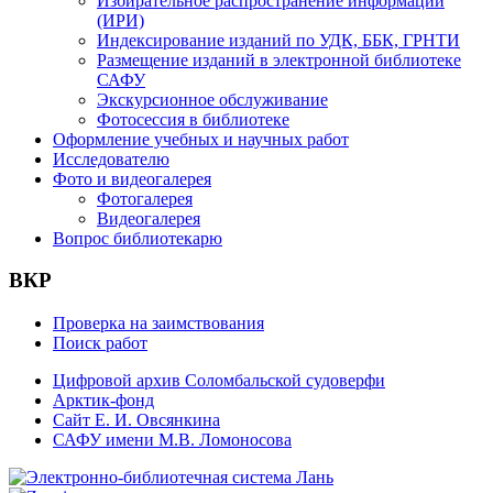
Избирательное распространение информации
(ИРИ)
Индексирование изданий по УДК, ББК, ГРНТИ
Размещение изданий в электронной библиотеке
САФУ
Экскурсионное обслуживание
Фотосессия в библиотеке
Оформление учебных и научных работ
Исследователю
Фото и видеогалерея
Фотогалерея
Видеогалерея
Вопрос библиотекарю
ВКР
Проверка на заимствования
Поиск работ
Цифровой архив Соломбальской судоверфи
Арктик-фонд
Сайт Е. И. Овсянкина
САФУ имени М.В. Ломоносова