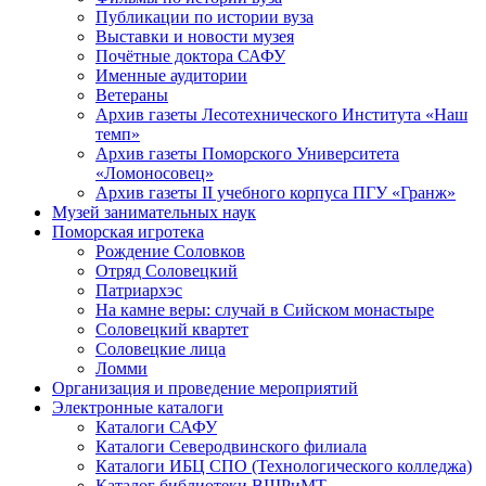
Публикации по истории вуза
Выставки и новости музея
Почётные доктора САФУ
Именные аудитории
Ветераны
Архив газеты Лесотехнического Института «Наш
темп»
Архив газеты Поморского Университета
«Ломоносовец»
Архив газеты II учебного корпуса ПГУ «Гранж»
Музей занимательных наук
Поморская игротека
Рождение Соловков
Отряд Соловецкий
Патриархэс
На камне веры: случай в Сийском монастыре
Соловецкий квартет
Соловецкие лица
Ломми
Организация и проведение мероприятий
Электронные каталоги
Каталоги САФУ
Каталоги Северодвинского филиала
Каталоги ИБЦ СПО (Технологического колледжа)
Каталог библиотеки ВШРиМТ