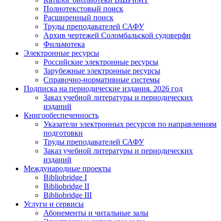
Полнотекстовый поиск
Расширенный поиск
Труды преподавателей САФУ
Архив чертежей Соломбальской судоверфи
Фильмотека
Электронные ресурсы
Российские электронные ресурсы
Зарубежные электронные ресурсы
Справочно-нормативные системы
Подписка на периодические издания. 2026 год
Заказ учебной литературы и периодических
изданий
Книгообеспеченность
Указатели электронных ресурсов по направлениям
подготовки
Труды преподавателей САФУ
Заказ учебной литературы и периодических
изданий
Международные проекты
Bibliobridge I
Bibliobridge II
Bibliobridge III
Услуги и сервисы
Абонементы и читальные залы