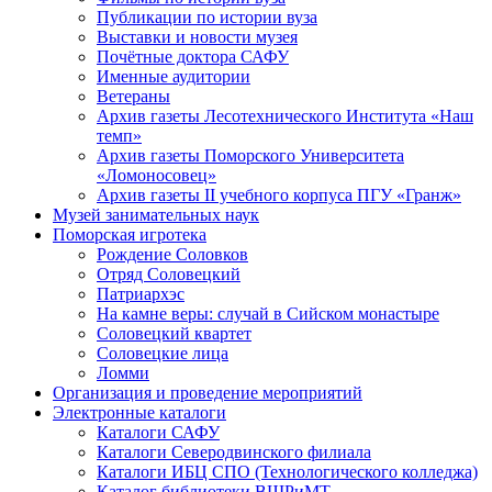
Публикации по истории вуза
Выставки и новости музея
Почётные доктора САФУ
Именные аудитории
Ветераны
Архив газеты Лесотехнического Института «Наш
темп»
Архив газеты Поморского Университета
«Ломоносовец»
Архив газеты II учебного корпуса ПГУ «Гранж»
Музей занимательных наук
Поморская игротека
Рождение Соловков
Отряд Соловецкий
Патриархэс
На камне веры: случай в Сийском монастыре
Соловецкий квартет
Соловецкие лица
Ломми
Организация и проведение мероприятий
Электронные каталоги
Каталоги САФУ
Каталоги Северодвинского филиала
Каталоги ИБЦ СПО (Технологического колледжа)
Каталог библиотеки ВШРиМТ