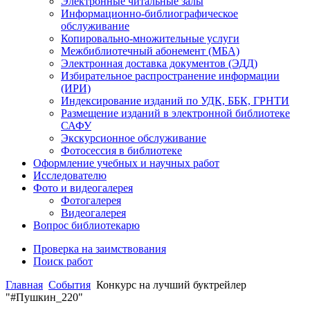
Электронные читальные залы
Информационно-библиографическое
обслуживание
Копировально-множительные услуги
Межбиблиотечный абонемент (МБА)
Электронная доставка документов (ЭДД)
Избирательное распространение информации
(ИРИ)
Индексирование изданий по УДК, ББК, ГРНТИ
Размещение изданий в электронной библиотеке
САФУ
Экскурсионное обслуживание
Фотосессия в библиотеке
Оформление учебных и научных работ
Исследователю
Фото и видеогалерея
Фотогалерея
Видеогалерея
Вопрос библиотекарю
Проверка на заимствования
Поиск работ
Главная
События
Конкурс на лучший буктрейлер
"#Пушкин_220"