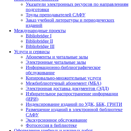
Указатели электронных ресурсов по направлениям
подготовки
Труды преподавателей САФУ
Заказ учебной литературы и периодических
изданий
Международные проекты
Bibliobridge I
Bibliobridge II
Bibliobridge III
Услуги и сервисы
Абонементы и читальные залы
Электронные читальные залы
Информационно-библиографическое
обслуживание
Копировально-множительные услуги
Межбиблиотечный абонемент (МБА)
Электронная доставка документов (ЭДД)
Избирательное распространение информации
(ИРИ)
Индексирование изданий по УДК, ББК, ГРНТИ
Размещение изданий в электронной библиотеке
САФУ
Экскурсионное обслуживание
Фотосессия в библиотеке
Оформление учебных и научных работ