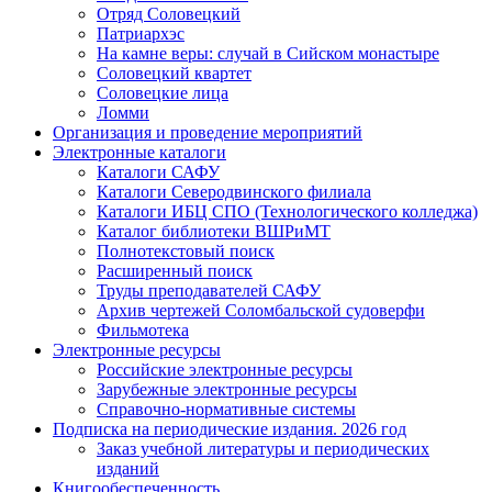
Отряд Соловецкий
Патриархэс
На камне веры: случай в Сийском монастыре
Соловецкий квартет
Соловецкие лица
Ломми
Организация и проведение мероприятий
Электронные каталоги
Каталоги САФУ
Каталоги Северодвинского филиала
Каталоги ИБЦ СПО (Технологического колледжа)
Каталог библиотеки ВШРиМТ
Полнотекстовый поиск
Расширенный поиск
Труды преподавателей САФУ
Архив чертежей Соломбальской судоверфи
Фильмотека
Электронные ресурсы
Российские электронные ресурсы
Зарубежные электронные ресурсы
Справочно-нормативные системы
Подписка на периодические издания. 2026 год
Заказ учебной литературы и периодических
изданий
Книгообеспеченность