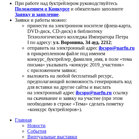
При работе над буктрейлером руководствуйтесь
Положением о Конкурсе
и обязательно заполните
Заявку и заявление
.
Заявки и работы можно:
принести на электронном носителе (флеш-карта,
DVD-диск, CD-диск) в библиотеку
Технологического колледжа Императора Петра
I по адресу:
ул. Воронина, 34 ауд. 2212
;
отправить на электронный адрес
ibcspo@narfu.ru
в прикрепленном файле под именем
конкурс_буктрейлер_фамилия_имя, в поле «тема
письма» указывать «конкурс 2019_участник»
с приложением заявки;
выложить на любой бесплатный ресурс,
предполагающий возможность генерировать код
для вставки на другие сайты и выслать
на электронный адрес
ibcspo@narfu.ru
ссылку
на скачивание и заявку на участие (при этом
необходимо в строке «Тема» сделать пометку
«конкурс буктрейлеров»).
Главная
Новости
События
Виртуальные выставки