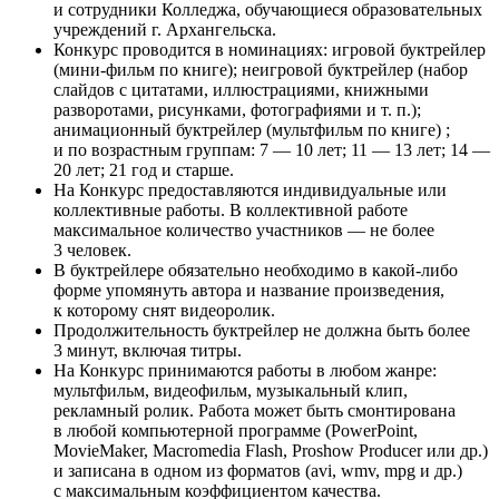
и сотрудники Колледжа, обучающиеся образовательных
учреждений г. Архангельска.
Конкурс проводится в номинациях: игровой буктрейлер
(мини-фильм по книге); неигровой буктрейлер (набор
слайдов с цитатами, иллюстрациями, книжными
разворотами, рисунками, фотографиями и т. п.);
анимационный буктрейлер (мультфильм по книге) ;
и по возрастным группам: 7 — 10 лет; 11 — 13 лет; 14 —
20 лет; 21 год и старше.
На Конкурс предоставляются индивидуальные или
коллективные работы. В коллективной работе
максимальное количество участников — не более
3 человек.
В буктрейлере обязательно необходимо в какой-либо
форме упомянуть автора и название произведения,
к которому снят видеоролик.
Продолжительность буктрейлер не должна быть более
3 минут, включая титры.
На Конкурс принимаются работы в любом жанре:
мультфильм, видеофильм, музыкальный клип,
рекламный ролик. Работа может быть смонтирована
в любой компьютерной программе (PowerPoint,
MovieMaker, Macromedia Flash, Proshow Producer или др.)
и записана в одном из форматов (avi, wmv, mpg и др.)
с максимальным коэффициентом качества.