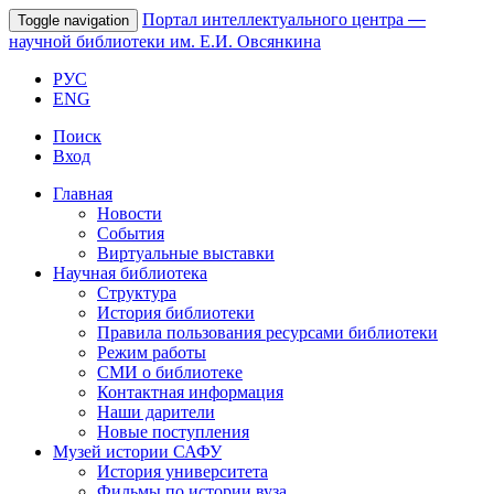
Портал интеллектуального центра
—
Toggle navigation
научной библиотеки им. Е.И. Овсянкина
РУС
ENG
Поиск
Вход
Главная
Новости
События
Виртуальные выставки
Научная библиотека
Структура
История библиотеки
Правила пользования ресурсами библиотеки
Режим работы
СМИ о библиотеке
Контактная информация
Наши дарители
Новые поступления
Музей истории САФУ
История университета
Фильмы по истории вуза