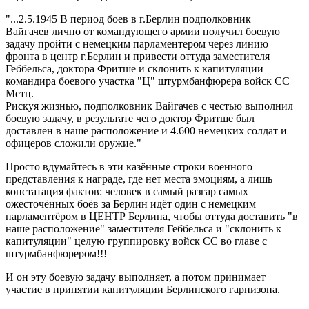
"...2.5.1945 В период боев в г.Берлин подполковник
Вайгачев лично от командующего армии получил боевую
задачу пройти с немецким парламентером через линию
фронта в центр г.Берлин и привести оттуда заместителя
Геббельса, доктора Фритше и склонить к капитуляции
командира боевого участка "Ц" штурмбанфюрера войск СС
Метц.
Рискуя жизнью, подполковник Вайгачев с честью выполнил
боевую задачу, в результате чего доктор Фритше был
доставлен в наше расположение и 4.600 немецких солдат и
офицеров сложили оружие."
Просто вдумайтесь в эти казённые строки военного
представления к награде, где нет места эмоциям, а лишь
констатация фактов: человек в самый разгар самых
ожесточённых боёв за Берлин идёт один с немецким
парламентёром в ЦЕНТР Берлина, чтобы оттуда доставить "в
наше расположение" заместителя Геббельса и "склонить к
капитуляции" целую группировку войск СС во главе с
штурмбанфюрером!!!
И он эту боевую задачу выполняет, а потом принимает
участие в принятии капитуляции Берлинского гарнизона.