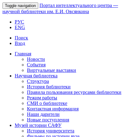
Портал интеллектуального центра
—
Toggle navigation
научной библиотеки им. Е.И. Овсянкина
РУС
ENG
Поиск
Вход
Главная
Новости
События
Виртуальные выставки
Научная библиотека
Структура
История библиотеки
Правила пользования ресурсами библиотеки
Режим работы
СМИ о библиотеке
Контактная информация
Наши дарители
Новые поступления
Музей истории САФУ
История университета
Фильмы по истории вуза