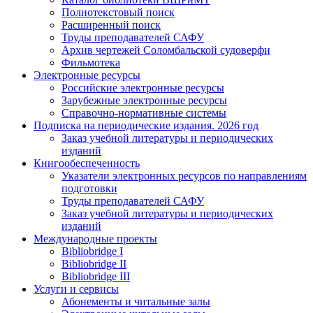
Полнотекстовый поиск
Расширенный поиск
Труды преподавателей САФУ
Архив чертежей Соломбальской судоверфи
Фильмотека
Электронные ресурсы
Российские электронные ресурсы
Зарубежные электронные ресурсы
Справочно-нормативные системы
Подписка на периодические издания. 2026 год
Заказ учебной литературы и периодических
изданий
Книгообеспеченность
Указатели электронных ресурсов по направлениям
подготовки
Труды преподавателей САФУ
Заказ учебной литературы и периодических
изданий
Международные проекты
Bibliobridge I
Bibliobridge II
Bibliobridge III
Услуги и сервисы
Абонементы и читальные залы