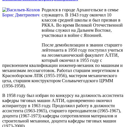
Родился в городе Архангельске в семье
служащего. В 1943 году окончил 10
классов средней школы и был призван в
РККА. Во время Великой Отечественной
войны служил на Дальнем Востоке,
участвовал в войне с Японией.
После демобилизации в звании старшего
лейтенанта в 1950 году поступил учиться
на лесомеханический факультет АЛТИ,
который окончил в 1955 году с
присвоением квалификации инженер-механик по машинам и
механизмам лесозаготовок. Работал старшим энергетиком в
Красноборском ЛПК (1955-1956), мастером механического
цеха, старшим конструктором Сольвычегодского ЦРММ
(1956-1958).
В 1958 году был избран по конкурсу на должность ассистента
кафедры тяговых машин АЛТИ, одновременно окончил
аспирантуру в 1963 году. Продолжил работу в должности
ассистента (1963-1965), старшего преподавателя (1965-1967),
доцента (1967-1973) кафедры сопротивления материалов и
строительной механики, доцента кафедры тяговых машин
(1973-2000).