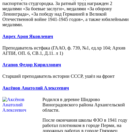
паспортиста студгородка. За ратный труд награжден 2
медалями «За боевые заслуги», медалями «За оборону
Ленинграда», «За победу над Германией в Великой
Отечественной войне 1941-1945 годов», а также юбилейными
медалями.
Аврех Арон Яковлевич
Преподаватель истфака (ГААО, ф. 739, №1, ед.хр 104; Архив
АГПИ, ОП. 6, СВ.1, Д.11. л 1)
Агапов Федор Кириллович
Старший преподаватель истории СССР, ушёл на фронт
Аксёнов Анатолий Алексеевич
Родился в деревне Шидрово
Виноградовского района Архангельской
области.
После окончания школы ФЗО в 1941 году
работал плотником в городе Перми, на
дорожных работах в городе Грязовец