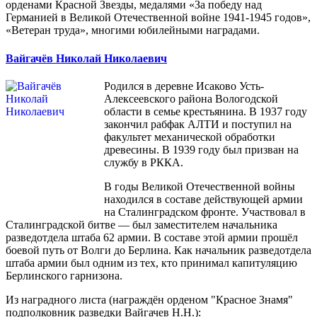
орденами Красной Звезды, медалями «За победу над
Германией в Великой Отечественной войне 1941-1945 годов»,
«Ветеран труда», многими юбилейными наградами.
Вайгачёв Николай Николаевич
Родился в деревне Исаково Усть-
Алексеевского района Вологодской
области в семье крестьянина. В 1937 году
закончил рабфак АЛТИ и поступил на
факультет механической обработки
древесины. В 1939 году был призван на
службу в РККА.
В годы Великой Отечественной войны
находился в составе действующей армии
на Сталинградском фронте. Участвовал в
Сталинградской битве — был заместителем начальника
разведотдела штаба 62 армии. В составе этой армии прошёл
боевой путь от Волги до Берлина. Как начальник разведотдела
штаба армии был одним из тех, кто принимал капитуляцию
Берлинского гарнизона.
Из наградного листа (награждён орденом "Красное Знамя"
подполковник разведки Вайгачев Н.Н.):