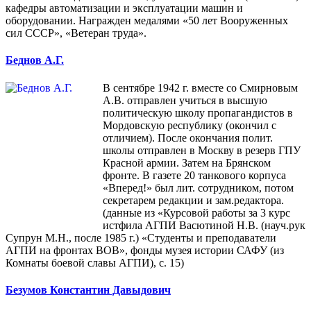
кафедры автоматизации и эксплуатации машин и
оборудовании. Награжден медалями «50 лет Вооруженных
сил СССР», «Ветеран труда».
Беднов А.Г.
В сентябре 1942 г. вместе со Смирновым
А.В. отправлен учиться в высшую
политическую школу пропагандистов в
Мордовскую республику (окончил с
отличием). После окончания полит.
школы отправлен в Москву в резерв ГПУ
Красной армии. Затем на Брянском
фронте. В газете 20 танкового корпуса
«Вперед!» был лит. сотрудником, потом
секретарем редакции и зам.редактора.
(данные из «Курсовой работы за 3 курс
истфила АГПИ Васютиной Н.В. (науч.рук
Супрун М.Н., после 1985 г.) «Студенты и преподаватели
АГПИ на фронтах ВОВ», фонды музея истории САФУ (из
Комнаты боевой славы АГПИ), с. 15)
Безумов Константин Давыдович