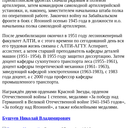
Прибалтийском фронтах сначала рядовым в полевой
артиллерии, затем командиром самоходной артиллерийской
установки, и, наконец, заместителем начальника штаба полка
по оперативной работе. Закончил войну на Забайкальском
фронте в боях с Японией осенью 1945 года в должности и.о.
начальника полка самоходной артиллерии.
После демобилизации окончил в 1951 году лесоинженерный
факультет АЛТИ, и с этого времени по сегодняшний день вся
его трудовая жизнь связана с АЛТИ-АГТУ. Аспирант,
ассистент, а затем старший преподаватель кафедры деталей
машин (1951- 1954). В 1955 году защитил диссертацию. Затем
доцент кафедры сухопутного транспорта леса (1955–1961),
доцент кафедры теоретической механики (1961- 1963),
заведующий кафедрой электротехники (1963-1983), с 1983
года доцент, а с 2000 года профессор кафедры
промышленного транспорта.
Награждён двумя орденами Красной Звезды, орденом
Отечественной войны 1 степени, медалями «За победу над
Германией в Великой Отечественной войне 1941-1945 годов»,
«За победу над Японией», а также юбилейными медалями.
Бушуев Николай Владимирович