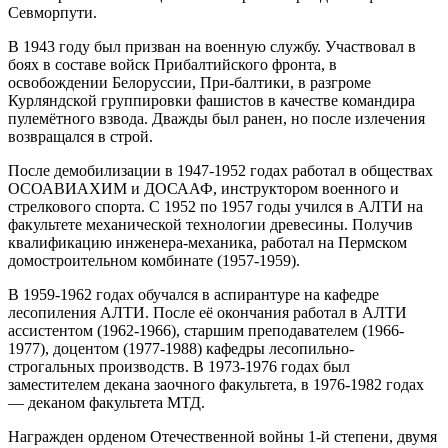
Севморпути.
В 1943 году был призван на военную службу. Участвовал в
боях в составе войск Прибалтийского фронта, в
освобождении Белоруссии, При-балтики, в разгроме
Курляндской группировки фашистов в качестве командира
пулемётного взвода. Дважды был ранен, но после излечения
возвращался в строй.
После демобилизации в 1947-1952 годах работал в обществах
ОСОАВИАХИМ и ДОСААФ, инструктором военного и
стрелкового спорта. С 1952 по 1957 годы учился в АЛТИ на
факультете механической технологии древесины. Получив
квалификацию инженера-механика, работал на Пермском
домостроительном комбинате (1957-1959).
В 1959-1962 годах обучался в аспирантуре на кафедре
лесопиления АЛТИ. После её окончания работал в АЛТИ
ассистентом (1962-1966), старшим преподавателем (1966-
1977), доцентом (1977-1988) кафедры лесопильно-
строгальных производств. В 1973-1976 годах был
заместителем декана заочного факультета, в 1976-1982 годах
— деканом факультета МТД.
Награжден орденом Отечественной войны 1-й степени, двумя