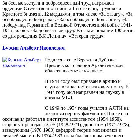
За боевые заслуги и добросовестный труд награжден
орденами Отечественной войны 1-й степени, Трудового
Красного Знамени, 12 медалями, в том числе «За отвагу», «За
освобождение Белграда», «За освобождение Болгарии», «За
победу над Германией в Великой Отечественной войне 1941-
1945 годов», «За доблестный труд. В ознаменование 100-летия
со дня рождения В.И.Ленина», «Ветеран труда».
Бурсин Альберт Яковлевич
Родился в селе Бережная Дубрава
Приозерского района Архангельской
области в семье служащего.
В 1943 году был призван в армию и
служил в запасном стрелковом полку. В
1944 году был направлен на службу в
органы МВД.
С 1949 по 1954 годы учился в АЛТИ на
лесоинженерном факультете. После его
окончания работал в институте ассистентом (1954-1958),
старшим преподавателем (1958-1971), доцентом (1971-1978),
заведующим (1978-1983) кафедрой теории механизмов и
деталей машин. В 1974-1983 годы был деканом вечернего