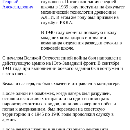
служащего. После окончания средней
школы в 1939 году поступил на факультет
механической технологии древесины
АЛТИ. В этом же году был призван на
службу в РККА.
В 1940 году окончил полковую школу
младших командиров и в звании
командира отделения разведки служил в
полковой школе.
С началом Великой Отечественной войны был направлен в
действующую армию на Юго-Западный фронт. В сентябре
1941 года при выполнении боевого задания был контужен и
взят в плен.
Бежал из лагеря, но был схвачен и отправлен в концлагерь.
После одной из бомбёжек, когда лагерь был разрушен,
оставшихся в живых отправили на один из немецких
паровозоремонтных заводов, он вновь совершил побег и
попал к американцам, был переведен на советскую
территорию и с 1945 по 1946 годы продолжил службу в
армии.
После демобилизации в звании старшего лейтенанта