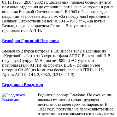
01.11.1925 - 29.04.2002 гг. Десантник, прошел боевой путь от
пом.кома отделения до старшины роты, был контужен и ранен
во время Великой Отечественной. В 1945 г. был награжден
медалями «За боевые заслуги», «За победу над Германией в
Великой Отечественной войне 1941–1945 гг.», «За взятие
Вены», позднее - орденом Ленина. Выпускник и
преподаватель АГПИ.
Белобров Григорий Петрович
Выбыл со 2 курса истфака 1(10) января 1942 г. (данные из
«Курсовой работы за 3 курс истфила АГПИ Васютиной Н.В.
(науч.рук Супрун М.Н., после 1985 г.) «Студенты и
преподаватели АГПИ на фронтах ВОВ», фонды музея
истории САФУ (из Комнаты боевой славы АГПИ), с. 15;
Архив АГПИ, ОП. 2, СВ.5, Д.213. л 1-3)
Бердников Владимир
Родился в городе Тамбове. По окончании
школы-семилетки начал трудовую
деятельность кочегаром на паровозе. В
1933 году поступил на лесохозяйственное
отделение лесоэкономического факультета