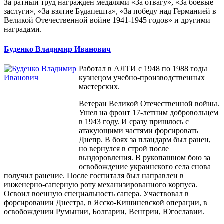
За ратный труд награжден медалями «За отвагу», «За боевые
заслуги», «За взятие Будапешта», «За победу над Германией в
Великой Отечественной войне 1941-1945 годов» и другими
наградами.
Буденко Владимир Иванович
Работал в АЛТИ с 1948 по 1988 годы
кузнецом учебно-производственных
мастерских.
Ветеран Великой Отечественной войны.
Ушел на фронт 17-летним добровольцем
в 1943 году. И сразу пришлось с
атакующими частями форсировать
Днепр. В боях за плацдарм был ранен,
но вернулся в строй после
выздоровления. В рукопашном бою за
освобождение украинского села снова
получил ранение. После госпиталя был направлен в
инженерно-саперную роту механизированного корпуса.
Освоил военную специальность сапера. Участвовал в
форсировании Днестра, в Ясско-Кишиневской операции, в
освобождении Румынии, Болгарии, Венгрии, Югославии.