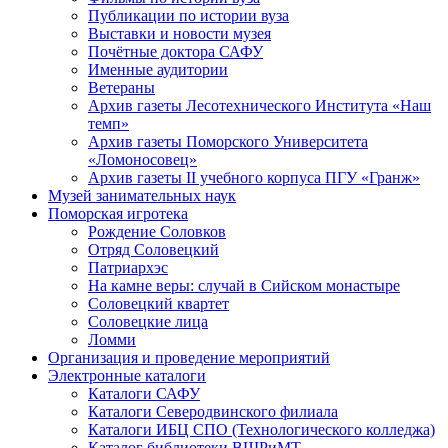
Публикации по истории вуза
Выставки и новости музея
Почётные доктора САФУ
Именные аудитории
Ветераны
Архив газеты Лесотехнического Института «Наш
темп»
Архив газеты Поморского Университета
«Ломоносовец»
Архив газеты II учебного корпуса ПГУ «Гранж»
Музей занимательных наук
Поморская игротека
Рождение Соловков
Отряд Соловецкий
Патриархэс
На камне веры: случай в Сийском монастыре
Соловецкий квартет
Соловецкие лица
Ломми
Организация и проведение мероприятий
Электронные каталоги
Каталоги САФУ
Каталоги Северодвинского филиала
Каталоги ИБЦ СПО (Технологического колледжа)
Каталог библиотеки ВШРиМТ