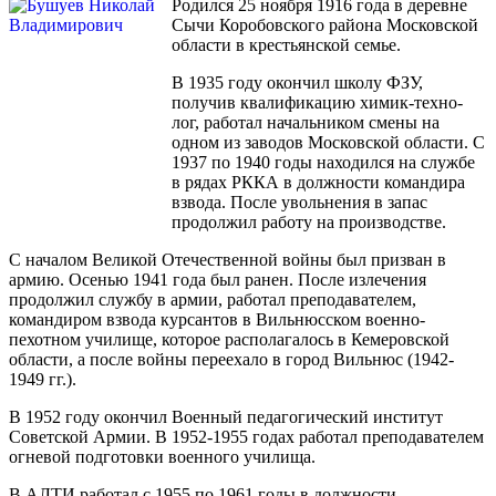
Родился 25 ноября 1916 года в деревне
Сычи Коробовского района Московской
области в крестьянской семье.
В 1935 году окончил школу ФЗУ,
получив квалификацию химик-техно-
лог, работал начальником смены на
одном из заводов Московской области. С
1937 по 1940 годы находился на службе
в рядах РККА в должности командира
взвода. После увольнения в запас
продолжил работу на производстве.
С началом Великой Отечественной войны был призван в
армию. Осенью 1941 года был ранен. После излечения
продолжил службу в армии, работал преподавателем,
командиром взвода курсантов в Вильнюсском военно-
пехотном училище, которое располагалось в Кемеровской
области, а после войны переехало в город Вильнюс (1942-
1949 гг.).
В 1952 году окончил Военный педагогический институт
Советской Армии. В 1952-1955 годах работал преподавателем
огневой подготовки военного училища.
В АЛТИ работал с 1955 по 1961 годы в должности