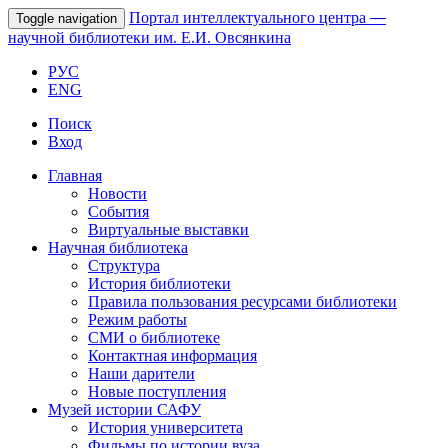
Портал интеллектуального центра
—
Toggle navigation
научной библиотеки им. Е.И. Овсянкина
РУС
ENG
Поиск
Вход
Главная
Новости
События
Виртуальные выставки
Научная библиотека
Структура
История библиотеки
Правила пользования ресурсами библиотеки
Режим работы
СМИ о библиотеке
Контактная информация
Наши дарители
Новые поступления
Музей истории САФУ
История университета
Фильмы по истории вуза