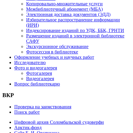
Копировально-множительные услуги
Межбиблиотечный абонемент (МБА)
Электронная доставка документов (ЭДД)
Избирательное распространение информации
(ИРИ)
Индексирование изданий по УДК, ББК, ГРНТИ
Размещение изданий в электронной библиотеке
САФУ
Экскурсионное обслуживание
Фотосессия в библиотеке
Оформление учебных и научных работ
Исследователю
Фото и видеогалерея
Фотогалерея
Видеогалерея
Вопрос библиотекарю
ВКР
Проверка на заимствования
Поиск работ
Цифровой архив Соломбальской судоверфи
Арктик-фонд
Сайт Е. И. Овсянкина