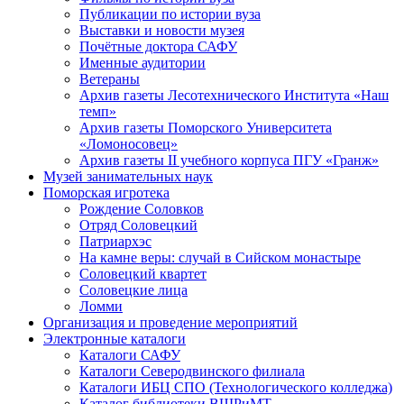
Публикации по истории вуза
Выставки и новости музея
Почётные доктора САФУ
Именные аудитории
Ветераны
Архив газеты Лесотехнического Института «Наш
темп»
Архив газеты Поморского Университета
«Ломоносовец»
Архив газеты II учебного корпуса ПГУ «Гранж»
Музей занимательных наук
Поморская игротека
Рождение Соловков
Отряд Соловецкий
Патриархэс
На камне веры: случай в Сийском монастыре
Соловецкий квартет
Соловецкие лица
Ломми
Организация и проведение мероприятий
Электронные каталоги
Каталоги САФУ
Каталоги Северодвинского филиала
Каталоги ИБЦ СПО (Технологического колледжа)
Каталог библиотеки ВШРиМТ