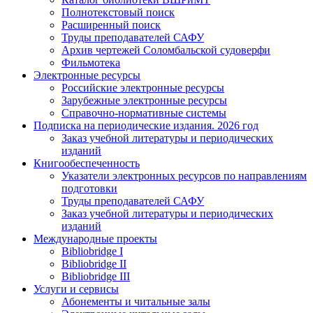
Полнотекстовый поиск
Расширенный поиск
Труды преподавателей САФУ
Архив чертежей Соломбальской судоверфи
Фильмотека
Электронные ресурсы
Российские электронные ресурсы
Зарубежные электронные ресурсы
Справочно-нормативные системы
Подписка на периодические издания. 2026 год
Заказ учебной литературы и периодических
изданий
Книгообеспеченность
Указатели электронных ресурсов по направлениям
подготовки
Труды преподавателей САФУ
Заказ учебной литературы и периодических
изданий
Международные проекты
Bibliobridge I
Bibliobridge II
Bibliobridge III
Услуги и сервисы
Абонементы и читальные залы