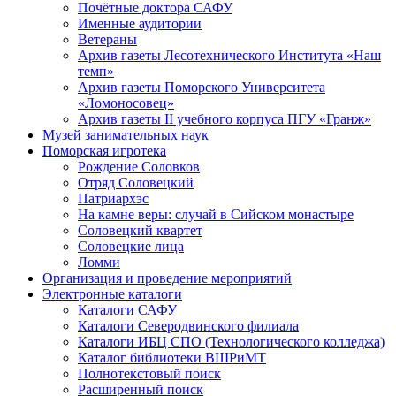
Почётные доктора САФУ
Именные аудитории
Ветераны
Архив газеты Лесотехнического Института «Наш
темп»
Архив газеты Поморского Университета
«Ломоносовец»
Архив газеты II учебного корпуса ПГУ «Гранж»
Музей занимательных наук
Поморская игротека
Рождение Соловков
Отряд Соловецкий
Патриархэс
На камне веры: случай в Сийском монастыре
Соловецкий квартет
Соловецкие лица
Ломми
Организация и проведение мероприятий
Электронные каталоги
Каталоги САФУ
Каталоги Северодвинского филиала
Каталоги ИБЦ СПО (Технологического колледжа)
Каталог библиотеки ВШРиМТ
Полнотекстовый поиск
Расширенный поиск