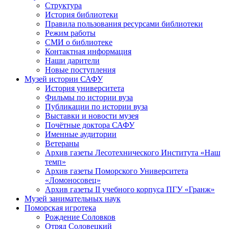
Структура
История библиотеки
Правила пользования ресурсами библиотеки
Режим работы
СМИ о библиотеке
Контактная информация
Наши дарители
Новые поступления
Музей истории САФУ
История университета
Фильмы по истории вуза
Публикации по истории вуза
Выставки и новости музея
Почётные доктора САФУ
Именные аудитории
Ветераны
Архив газеты Лесотехнического Института «Наш
темп»
Архив газеты Поморского Университета
«Ломоносовец»
Архив газеты II учебного корпуса ПГУ «Гранж»
Музей занимательных наук
Поморская игротека
Рождение Соловков
Отряд Соловецкий