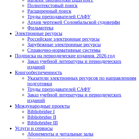
Полнотекстовый поиск
Расширенный поиск
Труды преподавателей САФУ
Архив чертежей Соломбальской судоверфи
Фильмотека
Электронные ресурсы
Российские электронные ресурсы
Зарубежные электронные ресурсы
Справочно-нормативные системы
Подписка на периодические издания. 2026 год
Заказ учебной литературы и периодических
изданий
Книгообеспеченность
Указатели электронных ресурсов по направлениям
подготовки
Труды преподавателей САФУ
Заказ учебной литературы и периодических
изданий
Международные проекты
Bibliobridge I
Bibliobridge II
Bibliobridge III
Услуги и сервисы
Абонементы и читальные залы