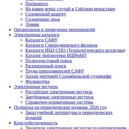
Патриархэс
На камне веры: случай в Сийском монастыре
Соловецкий квартет
Соловецкие лица
Ломми
Организация и проведение мероприятий
Электронные каталоги
Каталоги САФУ
Каталоги Северодвинского филиала
Каталоги ИБЦ СПО (Технологического колледжа)
Каталог библиотеки ВШРиМТ
Полнотекстовый поиск
Расширенный поиск
Труды преподавателей САФУ
Архив чертежей Соломбальской судоверфи
Фильмотека
Электронные ресурсы
Российские электронные ресурсы
Зарубежные электронные ресурсы
Справочно-нормативные системы
Подписка на периодические издания. 2026 год
Заказ учебной литературы и периодических
изданий
Книгообеспеченность
Указатели электронных ресурсов по направлениям