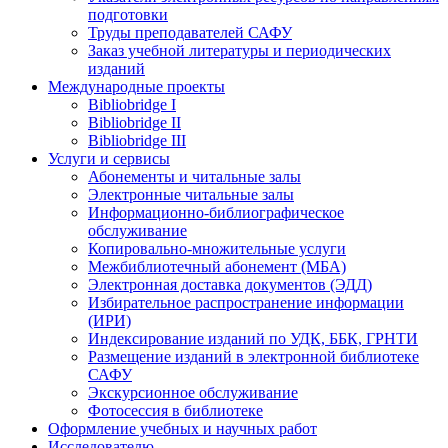
подготовки
Труды преподавателей САФУ
Заказ учебной литературы и периодических
изданий
Международные проекты
Bibliobridge I
Bibliobridge II
Bibliobridge III
Услуги и сервисы
Абонементы и читальные залы
Электронные читальные залы
Информационно-библиографическое
обслуживание
Копировально-множительные услуги
Межбиблиотечный абонемент (МБА)
Электронная доставка документов (ЭДД)
Избирательное распространение информации
(ИРИ)
Индексирование изданий по УДК, ББК, ГРНТИ
Размещение изданий в электронной библиотеке
САФУ
Экскурсионное обслуживание
Фотосессия в библиотеке
Оформление учебных и научных работ
Исследователю