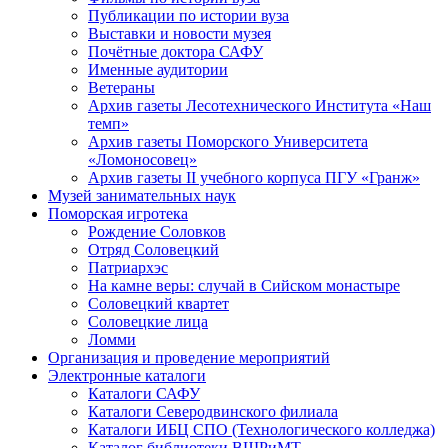
Публикации по истории вуза
Выставки и новости музея
Почётные доктора САФУ
Именные аудитории
Ветераны
Архив газеты Лесотехнического Института «Наш
темп»
Архив газеты Поморского Университета
«Ломоносовец»
Архив газеты II учебного корпуса ПГУ «Гранж»
Музей занимательных наук
Поморская игротека
Рождение Соловков
Отряд Соловецкий
Патриархэс
На камне веры: случай в Сийском монастыре
Соловецкий квартет
Соловецкие лица
Ломми
Организация и проведение мероприятий
Электронные каталоги
Каталоги САФУ
Каталоги Северодвинского филиала
Каталоги ИБЦ СПО (Технологического колледжа)
Каталог библиотеки ВШРиМТ