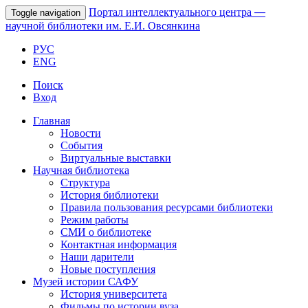
Портал интеллектуального центра
—
Toggle navigation
научной библиотеки им. Е.И. Овсянкина
РУС
ENG
Поиск
Вход
Главная
Новости
События
Виртуальные выставки
Научная библиотека
Структура
История библиотеки
Правила пользования ресурсами библиотеки
Режим работы
СМИ о библиотеке
Контактная информация
Наши дарители
Новые поступления
Музей истории САФУ
История университета
Фильмы по истории вуза