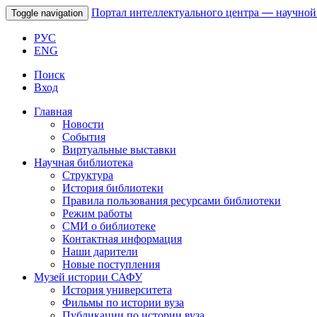
Портал интеллектуального центра
—
научной
Toggle navigation
РУС
ENG
Поиск
Вход
Главная
Новости
События
Виртуальные выставки
Научная библиотека
Структура
История библиотеки
Правила пользования ресурсами библиотеки
Режим работы
СМИ о библиотеке
Контактная информация
Наши дарители
Новые поступления
Музей истории САФУ
История университета
Фильмы по истории вуза
Публикации по истории вуза