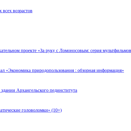
 всех возрастов
кательном проекте «За руку с Ломоносовым: серия мультфильмов
ал «Экономика природопользования : обзорная информация»
 здании Архангельского пединститута
атические головоломки» (10+)