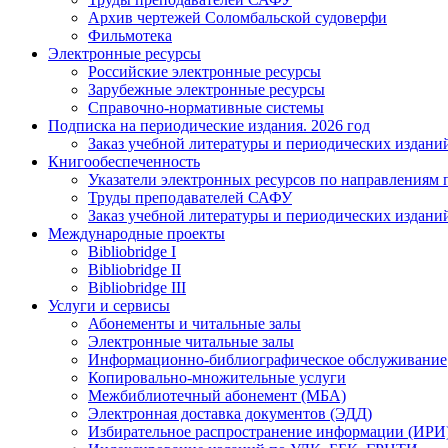
Архив чертежей Соломбальской судоверфи
Фильмотека
Электронные ресурсы
Российские электронные ресурсы
Зарубежные электронные ресурсы
Справочно-нормативные системы
Подписка на периодические издания. 2026 год
Заказ учебной литературы и периодических издани
Книгообеспеченность
Указатели электронных ресурсов по направлениям 
Труды преподавателей САФУ
Заказ учебной литературы и периодических издани
Международные проекты
Bibliobridge I
Bibliobridge II
Bibliobridge III
Услуги и сервисы
Абонементы и читальные залы
Электронные читальные залы
Информационно-библиографическое обслуживание
Копировально-множительные услуги
Межбиблиотечный абонемент (МБА)
Электронная доставка документов (ЭДД)
Избирательное распространение информации (ИРИ