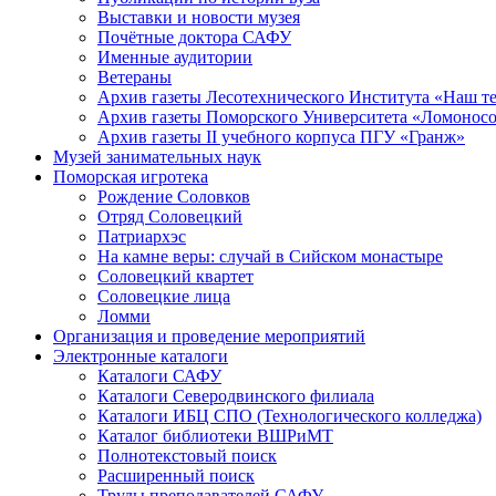
Выставки и новости музея
Почётные доктора САФУ
Именные аудитории
Ветераны
Архив газеты Лесотехнического Института «Наш т
Архив газеты Поморского Университета «Ломонос
Архив газеты II учебного корпуса ПГУ «Гранж»
Музей занимательных наук
Поморская игротека
Рождение Соловков
Отряд Соловецкий
Патриархэс
На камне веры: случай в Сийском монастыре
Соловецкий квартет
Соловецкие лица
Ломми
Организация и проведение мероприятий
Электронные каталоги
Каталоги САФУ
Каталоги Северодвинского филиала
Каталоги ИБЦ СПО (Технологического колледжа)
Каталог библиотеки ВШРиМТ
Полнотекстовый поиск
Расширенный поиск
Труды преподавателей САФУ