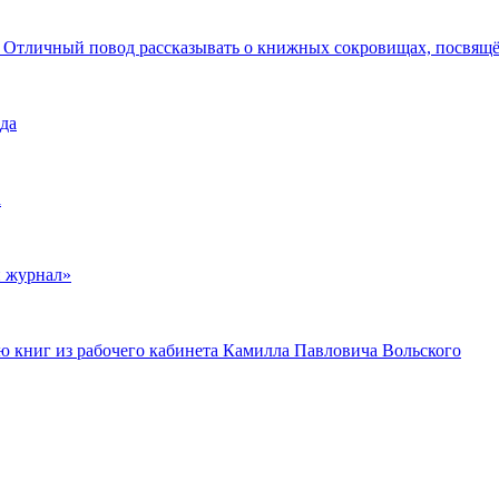
а. Отличный повод рассказывать о книжных сокровищах, посвящ
да
а
й журнал»
ю книг из рабочего кабинета Камилла Павловича Вольского