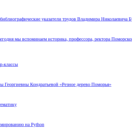
библиографические указатели трудов Владимира Николаевича Б
 Сегодня мы вспоминаем историка, профессора, ректора Поморск
ер-классы
ы Георгиевны Кондратьевой «Резное дерево Поморья»
тематику
ммированию на Python