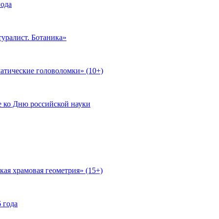
года
уралист. Ботаника»
атические головоломки» (10+)
е ко Дню российской науки
кая храмовая геометрия» (15+)
 года