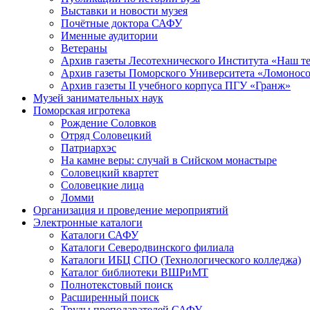
Выставки и новости музея
Почётные доктора САФУ
Именные аудитории
Ветераны
Архив газеты Лесотехнического Института «Наш т
Архив газеты Поморского Университета «Ломонос
Архив газеты II учебного корпуса ПГУ «Гранж»
Музей занимательных наук
Поморская игротека
Рождение Соловков
Отряд Соловецкий
Патриархэс
На камне веры: случай в Сийском монастыре
Соловецкий квартет
Соловецкие лица
Ломми
Организация и проведение мероприятий
Электронные каталоги
Каталоги САФУ
Каталоги Северодвинского филиала
Каталоги ИБЦ СПО (Технологического колледжа)
Каталог библиотеки ВШРиМТ
Полнотекстовый поиск
Расширенный поиск
Труды преподавателей САФУ