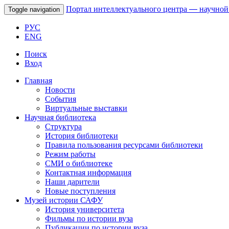
Портал интеллектуального центра
—
научной
Toggle navigation
РУС
ENG
Поиск
Вход
Главная
Новости
События
Виртуальные выставки
Научная библиотека
Структура
История библиотеки
Правила пользования ресурсами библиотеки
Режим работы
СМИ о библиотеке
Контактная информация
Наши дарители
Новые поступления
Музей истории САФУ
История университета
Фильмы по истории вуза
Публикации по истории вуза