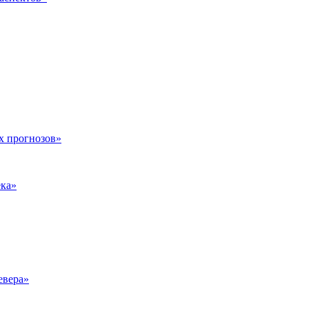
х прогнозов»
ека»
евера»