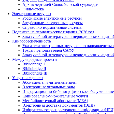
Архив чертежей Соломбальской судоверфи
Фильмотека
Электронные ресурсы
Российские электронные ресурсы
Зарубежные электронные ресурсы
Справочно-нормативные системы
Подписка на периодические издания. 2026 год
Заказ учебной литературы и периодических издани
Книгообеспеченность
Указатели электронных ресурсов по направлениям 
Труды преподавателей САФУ
Заказ учебной литературы и периодических издани
Международные проекты
Bibliobridge I
Bibliobridge II
Bibliobridge III
Услуги и сервисы
Абонементы и читальные залы
Электронные читальные залы
Информационно-библиографическое обслуживание
Копировально-множительные услуги
Межбиблиотечный абонемент (МБА)
Электронная доставка документов (ЭДД)
Избирательное распространение информации (ИРИ