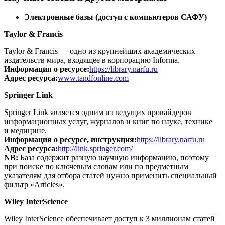
Электронные базы (доступ с компьютеров САФУ)
Taylor & Francis
Taylor & Francis — одно из крупнейших академических
издательств мира, входящее в корпорацию Informa.
Информация о ресурсе:
https://library.narfu.ru
Адрес ресурса:
www.tandfonline.com
Springer Link
Springer Link является одним из ведущих провайдеров
информационных услуг, журналов и книг по науке, технике
и медицине.
Информация о ресурсе, инструкция:
https://library.narfu.ru
Адрес ресурса:
http://link.springer.com/
NB:
База содержит разную научную информацию, поэтому
при поиске по ключевым словам или по предметным
указателям для отбора статей нужно применить специальный
фильтр «Articles».
Wiley InterScience
Wiley InterScience обеспечивает доступ к 3 миллионам статей