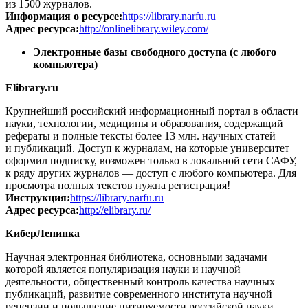
из 1500 журналов.
Информация о ресурсе:
https://library.narfu.ru
Адрес ресурса:
http://onlinelibrary.wiley.com/
Электронные базы свободного доступа (с любого
компьютера)
Elibrary.ru
Крупнейший российский информационный портал в области
науки, технологии, медицины и образования, содержащий
рефераты и полные тексты более 13 млн. научных статей
и публикаций. Доступ к журналам, на которые университет
оформил подписку, возможен только в локальной сети САФУ,
к ряду других журналов — доступ с любого компьютера. Для
просмотра полных текстов нужна регистрация!
Инструкция:
https://library.narfu.ru
Адрес ресурса:
http://elibrary.ru/
КиберЛенинка
Научная электронная библиотека, основными задачами
которой является популяризация науки и научной
деятельности, общественный контроль качества научных
публикаций, развитие современного института научной
рецензии и повышение цитируемости российской науки.