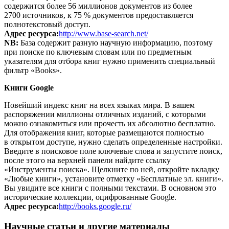
содержится более 56 миллионов документов из более
2700 источников, к 75 % документов предоставляется
полнотекстовый доступ.
Адрес ресурса:
http://www.base-search.net/
NB:
База содержит разную научную информацию, поэтому
при поиске по ключевым словам или по предметным
указателям для отбора книг нужно применить специальный
фильтр «Books».
Книги Google
Новейший индекс книг на всех языках мира. В вашем
распоряжении миллионы отличных изданий, с которыми
можно ознакомиться или прочесть их абсолютно бесплатно.
Для отображения книг, которые размещаются полностью
в открытом доступе, нужно сделать определенные настройки.
Введите в поисковое поле ключевые слова и запустите поиск,
после этого на верхней панели найдите ссылку
«Инструменты поиска». Щелкните по ней, откройте вкладку
«Любые книги», установите отметку «Бесплатные эл. книги».
Вы увидите все книги с полными текстами. В основном это
исторические коллекции, оцифрованные Google.
Адрес ресурса:
http://books.google.ru/
Научные статьи и другие материалы