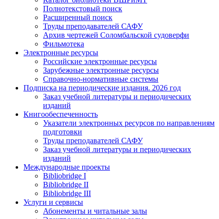
Полнотекстовый поиск
Расширенный поиск
Труды преподавателей САФУ
Архив чертежей Соломбальской судоверфи
Фильмотека
Электронные ресурсы
Российские электронные ресурсы
Зарубежные электронные ресурсы
Справочно-нормативные системы
Подписка на периодические издания. 2026 год
Заказ учебной литературы и периодических
изданий
Книгообеспеченность
Указатели электронных ресурсов по направлениям
подготовки
Труды преподавателей САФУ
Заказ учебной литературы и периодических
изданий
Международные проекты
Bibliobridge I
Bibliobridge II
Bibliobridge III
Услуги и сервисы
Абонементы и читальные залы