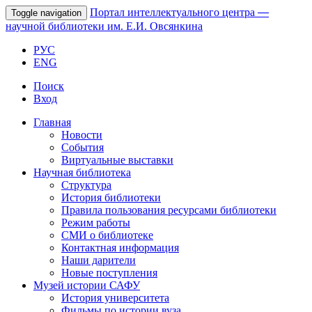
Портал интеллектуального центра
—
Toggle navigation
научной библиотеки им. Е.И. Овсянкина
РУС
ENG
Поиск
Вход
Главная
Новости
События
Виртуальные выставки
Научная библиотека
Структура
История библиотеки
Правила пользования ресурсами библиотеки
Режим работы
СМИ о библиотеке
Контактная информация
Наши дарители
Новые поступления
Музей истории САФУ
История университета
Фильмы по истории вуза