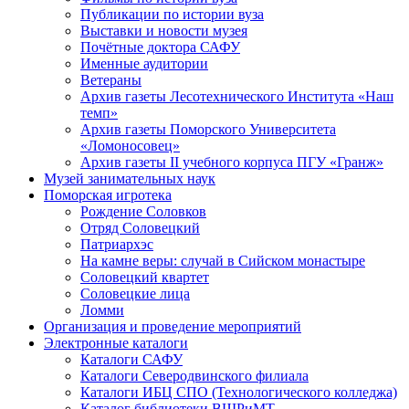
Публикации по истории вуза
Выставки и новости музея
Почётные доктора САФУ
Именные аудитории
Ветераны
Архив газеты Лесотехнического Института «Наш
темп»
Архив газеты Поморского Университета
«Ломоносовец»
Архив газеты II учебного корпуса ПГУ «Гранж»
Музей занимательных наук
Поморская игротека
Рождение Соловков
Отряд Соловецкий
Патриархэс
На камне веры: случай в Сийском монастыре
Соловецкий квартет
Соловецкие лица
Ломми
Организация и проведение мероприятий
Электронные каталоги
Каталоги САФУ
Каталоги Северодвинского филиала
Каталоги ИБЦ СПО (Технологического колледжа)
Каталог библиотеки ВШРиМТ